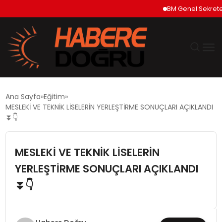
BM Genel Sekreteri Gut
GÜNDEM
Ana Sayfa
Eğitim
MESLEKİ VE TEKNİK LİSELERİN YERLEŞTİRME SONUÇLARI AÇIKLANDI
EKONOMİ
⏬👇
SİYASET
MESLEKİ VE TEKNİK LİSELERİN
YERLEŞTİRME SONUÇLARI AÇIKLANDI
DÜNYA
⏬👇
TEKNOLOJİ
SPOR