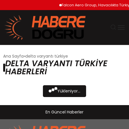
Falcon Aero Group, Havacılıkta Türki
GÜNDEM
Ana Sayfa
delta varyantı türkiye
DELTA VARYANTI TÜRKIYE
EKONOMİ
HABERLERI
SİYASET
Yükleniyor...
DÜNYA
En Güncel Haberler
TEKNOLOJİ
SPOR