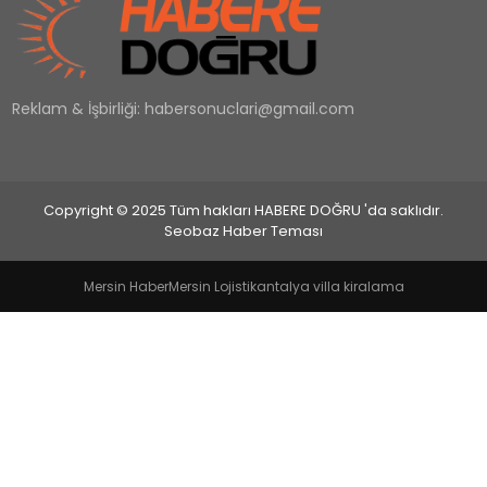
EĞİTİM
Reklam & İşbirliği:
habersonuclari@gmail.com
MAGAZİN
SAĞLIK
Copyright © 2025 Tüm hakları HABERE DOĞRU 'da saklıdır.
YAŞAM
Seobaz Haber Teması
Mersin Haber
Mersin Lojistik
antalya villa kiralama