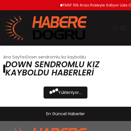
TMSF 106 Aracı İhaleyle Satıyor Lüks O
GÜNDEM
Ana Sayfa
Down sendromlu kız kayboldu
DOWN SENDROMLU KIZ
EKONOMİ
KAYBOLDU HABERLERI
SİYASET
Yükleniyor...
DÜNYA
En Güncel Haberler
TEKNOLOJİ
SPOR