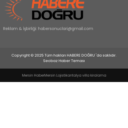
EĞİTİM
Reklam & İşbirliği:
habersonuclari@gmail.com
MAGAZİN
SAĞLIK
Copyright © 2025 Tüm hakları HABERE DOĞRU 'da saklıdır.
YAŞAM
Seobaz Haber Teması
Mersin Haber
Mersin Lojistik
antalya villa kiralama