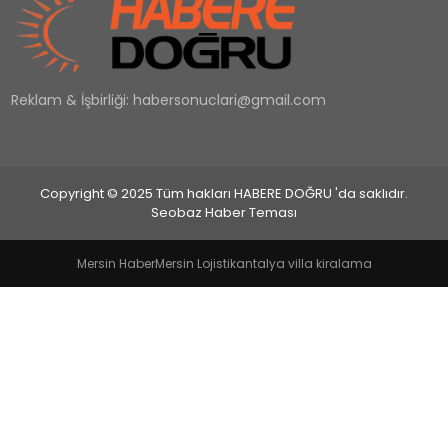
EĞİTİM
Reklam & İşbirliği:
habersonuclari@gmail.com
MAGAZİN
SAĞLIK
Copyright © 2025 Tüm hakları HABERE DOĞRU 'da saklıdır.
YAŞAM
Seobaz Haber Teması
Mersin Haber
Mersin Lojistik
antalya villa kiralama