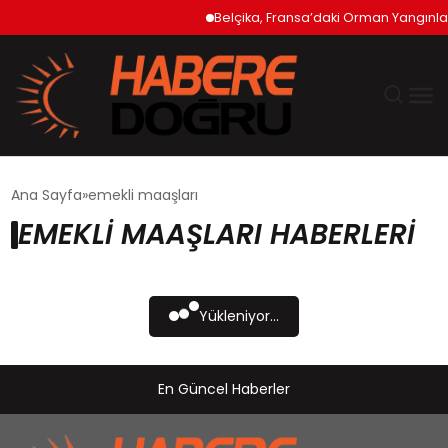
Belçika, Fransa’daki Orman Yangınla
GÜNDEM
Ana Sayfa
emekli maaşları
EMEKLI MAAŞLARI HABERLERI
EKONOMİ
SİYASET
Yükleniyor...
DÜNYA
En Güncel Haberler
TEKNOLOJİ
SPOR