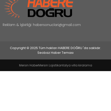
EĞİTİM
Reklam & İşbirliği:
habersonuclari@gmail.com
MAGAZİN
SAĞLIK
Copyright © 2025 Tüm hakları HABERE DOĞRU 'da saklıdır.
YAŞAM
Seobaz Haber Teması
Mersin Haber
Mersin Lojistik
antalya villa kiralama