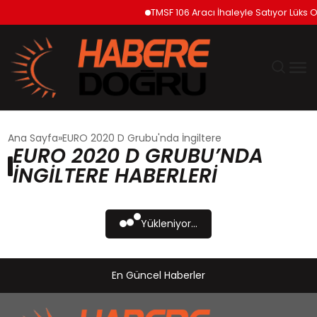
TMSF 106 Aracı İhaleyle Satıyor Lüks O
GÜNDEM
Ana Sayfa
EURO 2020 D Grubu'nda İngiltere
EURO 2020 D GRUBU’NDA
EKONOMİ
İNGILTERE HABERLERI
SİYASET
Yükleniyor...
DÜNYA
En Güncel Haberler
TEKNOLOJİ
SPOR