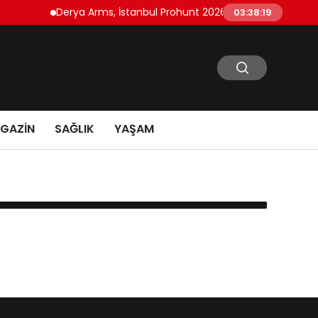
Derya Arms, İstanbul Prohunt 2026’da yeni nesil ürünle
03:38:19
GAZİN
SAĞLIK
YAŞAM