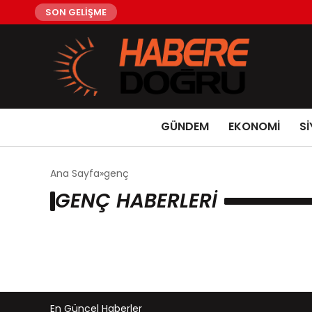
SON GELİŞME
GÜNDEM
EKONOMİ
Sİ
Ana Sayfa
genç
GENÇ HABERLERI
En Güncel Haberler