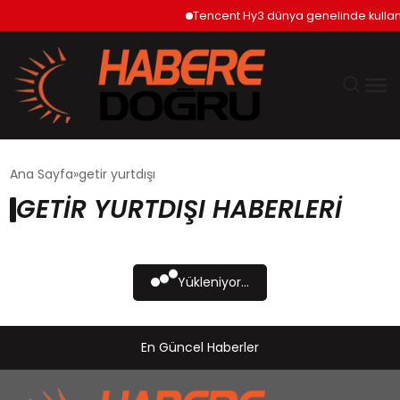
Tencent Hy3 dünya genelinde kulla
GÜNDEM
Ana Sayfa
getir yurtdışı
GETIR YURTDIŞI HABERLERI
EKONOMİ
SİYASET
Yükleniyor...
DÜNYA
En Güncel Haberler
TEKNOLOJİ
SPOR