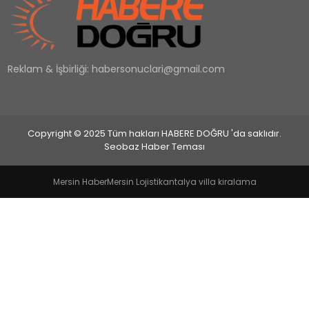
EĞİTİM
Reklam & İşbirliği:
habersonuclari@gmail.com
MAGAZİN
SAĞLIK
Copyright © 2025 Tüm hakları HABERE DOĞRU 'da saklıdır.
YAŞAM
Seobaz Haber Teması
Mersin Haber
Mersin Lojistik
antalya villa kiralama