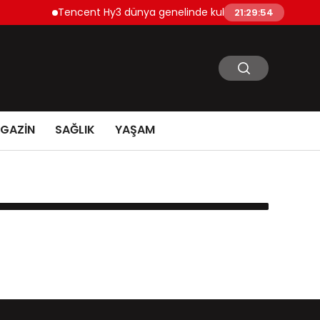
Tencent Hy3 dünya genelinde kullanıma sunuldu
21:29:54
GAZİN
SAĞLIK
YAŞAM