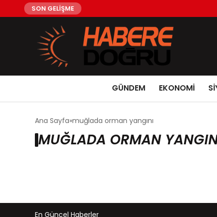
SON GELİŞME
GÜNDEM
EKONOMİ
Sİ
Ana Sayfa
muğlada orman yangını
MUĞLADA ORMAN YANGINI
En Güncel Haberler