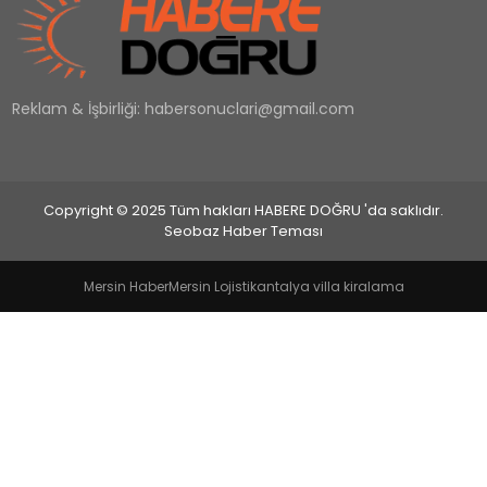
EĞİTİM
Reklam & İşbirliği:
habersonuclari@gmail.com
MAGAZİN
SAĞLIK
Copyright © 2025 Tüm hakları HABERE DOĞRU 'da saklıdır.
YAŞAM
Seobaz Haber Teması
Mersin Haber
Mersin Lojistik
antalya villa kiralama