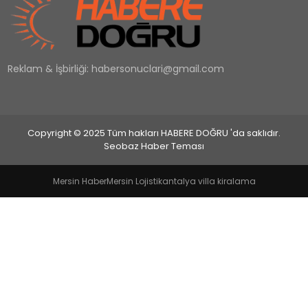
EĞİTİM
Reklam & İşbirliği:
habersonuclari@gmail.com
MAGAZİN
SAĞLIK
Copyright © 2025 Tüm hakları HABERE DOĞRU 'da saklıdır.
YAŞAM
Seobaz Haber Teması
Mersin Haber
Mersin Lojistik
antalya villa kiralama