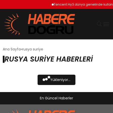
Tencent Hy3 dünya genelinde kullan
GÜNDEM
Ana Sayfa
rusya suriye
RUSYA SURIYE HABERLERI
EKONOMİ
SİYASET
Yükleniyor...
DÜNYA
En Güncel Haberler
TEKNOLOJİ
SPOR