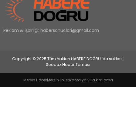
EĞİTİM
Reklam & İşbirliği:
habersonuclari@gmail.com
MAGAZİN
SAĞLIK
Copyright © 2025 Tüm hakları HABERE DOĞRU 'da saklıdır.
YAŞAM
Seobaz Haber Teması
Mersin Haber
Mersin Lojistik
antalya villa kiralama