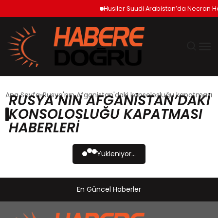
Husiler Suudi Arabistan’da Necran Ha
GÜNDEM
Ana Sayfa
Rusya'nın Afganistan'daki konsolosluğu kapatması
RUSYA’NIN AFGANISTAN’DAKI
KONSOLOSLUĞU KAPATMASI
EKONOMİ
HABERLERI
SİYASET
Yükleniyor...
DÜNYA
En Güncel Haberler
TEKNOLOJİ
SPOR