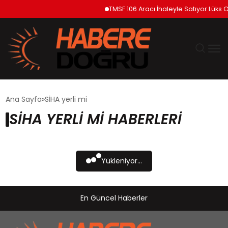
TMSF 106 Aracı İhaleyle Satıyor Lüks O
GÜNDEM
Ana Sayfa
SİHA yerli mi
SİHA YERLI MI HABERLERI
EKONOMİ
SİYASET
Yükleniyor...
DÜNYA
En Güncel Haberler
TEKNOLOJİ
SPOR