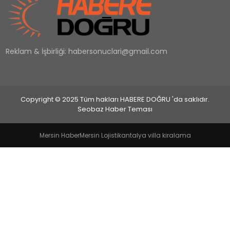
EĞİTİM
Reklam & İşbirliği:
habersonuclari@gmail.com
MAGAZİN
SAĞLIK
Copyright © 2025 Tüm hakları HABERE DOĞRU 'da saklıdır.
YAŞAM
Seobaz Haber Teması
Mersin Haber
Mersin Lojistik
antalya villa kiralama