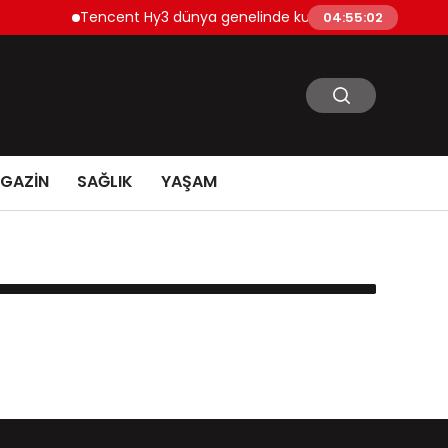
Tencent Hy3 dünya genelinde kullanıma sunuldu
04:55:02
GAZİN
SAĞLIK
YAŞAM