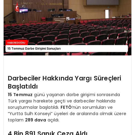
EĞİTİM
MAGAZİN
SAĞLIK
YAŞAM
Darbeciler Hakkında Yargı Süreçleri
Başlatıldı
15 Temmuz
günü yaşanan darbe girişimi sonrasında
Türk yargısı harekete geçti ve darbeciler hakkında
soruşturmalar başlatıldı.
FETÖ
‘nün sorumluları ve
“Yurtta Sulh Konseyi” üyeleri de aralarında olmak üzere
toplam
289 dava
açıldı.
4 Bin 891 Sanık Ceza Aldı