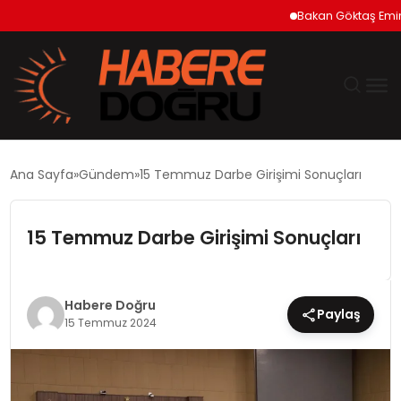
Bakan Göktaş Emirdağ
GÜNDEM
Ana Sayfa
Gündem
15 Temmuz Darbe Girişimi Sonuçları
EKONOMİ
15 Temmuz Darbe Girişimi Sonuçları
SİYASET
DÜNYA
Habere Doğru
Paylaş
15 Temmuz 2024
TEKNOLOJİ
SPOR