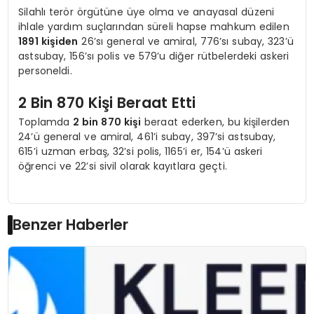
Silahlı terör örgütüne üye olma ve anayasal düzeni
ihlale yardım suçlarından süreli hapse mahkum edilen
1891 kişiden
26’sı general ve amiral, 776’sı subay, 323’ü
astsubay, 156’sı polis ve 579’u diğer rütbelerdeki askeri
personeldi.
2 Bin 870 Kişi Beraat Etti
Toplamda
2 bin 870 kişi
beraat ederken, bu kişilerden
24’ü general ve amiral, 461’i subay, 397’si astsubay,
615’i uzman erbaş, 32’si polis, 1165’i er, 154’ü askeri
öğrenci ve 22’si sivil olarak kayıtlara geçti.
Benzer Haberler