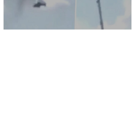
Suudi Arabistan’da Aramco Helikopteri Düştü 14
Kişi Hayatını Kaybetti
ABD İran’daki askeri hedeflere saldırı
düzenlediğini duyurdu