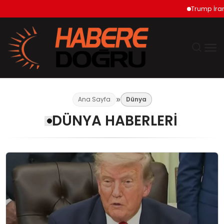
Trump İran ile Hürmüz Konus
GÜNDEM
Ana Sayfa
Dünya
DÜNYA HABERLERI
EKONOMİ
SİYASET
DÜNYA
TEKNOLOJİ
SPOR