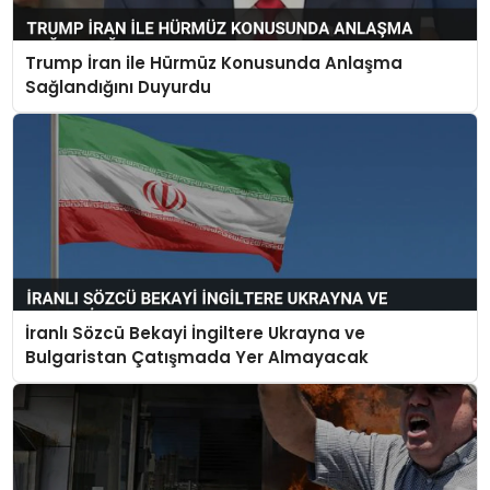
EĞİTİM
Trump İran ile Hürmüz Konusunda Anlaşma
Sağlandığını Duyurdu
MAGAZİN
SAĞLIK
YAŞAM
İranlı Sözcü Bekayi İngiltere Ukrayna ve
Bulgaristan Çatışmada Yer Almayacak