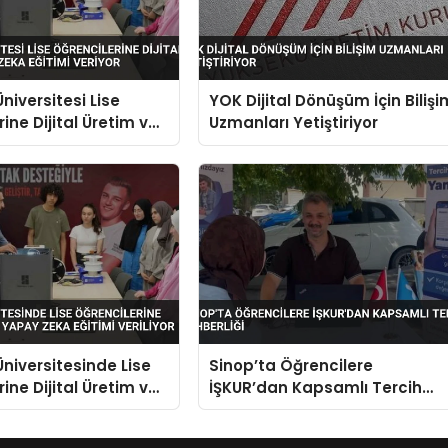
niversitesi Lise
YOK Dijital Dönüşüm İçin Bilişi
ine Dijital Üretim ve
Uzmanları Yetiştiriyor
a Eğitimi Veriyor
niversitesinde Lise
Sinop’ta Öğrencilere
ine Dijital Üretim ve
İŞKUR’dan Kapsamlı Tercih
a Eğitimi Veriliyor
Rehberliği