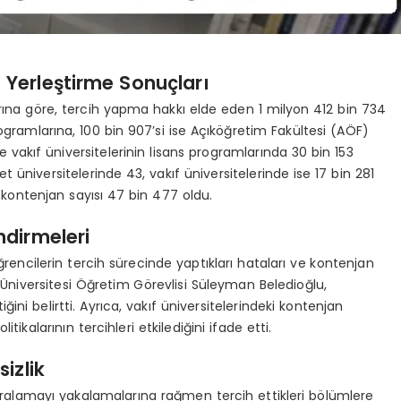
 Yerleştirme Sonuçları
rına göre, tercih yapma hakkı elde eden 1 milyon 412 bin 734
ogramlarına, 100 bin 907’si ise Açıköğretim Fakültesi (AÖF)
e vakıf üniversitelerinin lisans programlarında 30 bin 153
üniversitelerinde 43, vakıf üniversitelerinde ise 17 bin 281
ontenjan sayısı 47 bin 477 oldu.
dirmeleri
rencilerin tercih sürecinde yaptıkları hataları ve kontenjan
 Üniversitesi Öğretim Görevlisi Süleyman Beledioğlu,
ini belirtti. Ayrıca, vakıf üniversitelerindeki kontenjan
ikalarının tercihleri etkilediğini ifade etti.
izlik
 sıralamayı yakalamalarına rağmen tercih ettikleri bölümlere