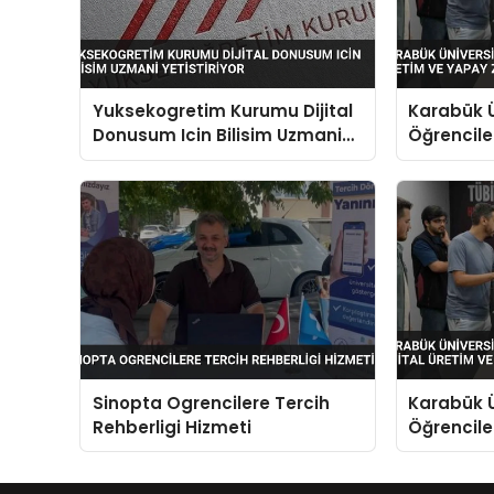
Yuksekogretim Kurumu Dijital
Karabük Ü
Donusum Icin Bilisim Uzmani
Öğrenciler
Yetistiriyor
Yapay Zek
Sinopta Ogrencilere Tercih
Karabük Ü
Rehberligi Hizmeti
Öğrenciler
Yapay Zek