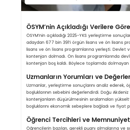
ÖSYM’nin Açıkladığı Verilere Göre
ÖSYM’nin açıkladığı 2025-YKS yerleştirme sonuçla
adaydan 677 bin 391’i örgün lisans ve ön lisans pr
lisans ve ön lisans programlarına yerleşti. Devlet v
kontenjan dolmadı. Ön lisans programlarında devlet 
kontenjan boş kaldı. Böylece toplamda dolmayan k
Uzmanların Yorumları ve Değerlen
Uzmanlar, yerleştirme sonuçlarını analiz ederek, öğ
boşluklarının sebebini değerlendirdi. Doğu Akdeniz
kontenjanların düşürülmesinin sıralamaları yükselttiğ
boşluklarını ekonomik sebeplere bağladı ve fiyat polit
Öğrenci Tercihleri ve Memnuniyets
Öğrencilerin bazıları, gerekli puanı almalarına ve