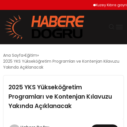
Kuzey Kıbrıs gayrimen
GÜNDEM
Ana Sayfa
Eğitim
2025 YKS Yükseköğretim Programları ve Kontenjan Kılavuzu
EKONOMİ
Yakında Açıklanacak
SİYASET
2025 YKS Yükseköğretim
Programları ve Kontenjan Kılavuzu
DÜNYA
Yakında Açıklanacak
TEKNOLOJİ
SPOR