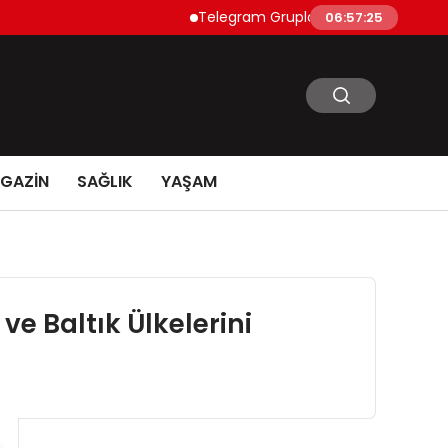
Telegram Grupları Nasıl Bulunur?: Telegra
06:57:26
GAZİN
SAĞLIK
YAŞAM
e Baltık Ülkelerini