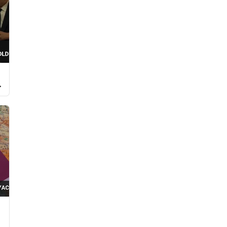
i
u
a