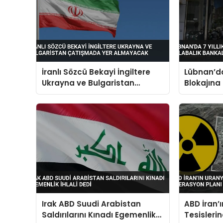
İranlı Sözcü Bekayi İngiltere
Lübnan’da
Ukrayna ve Bulgaristan
Blokajına
Çatışmada Yer Almayacak
Bankalar
Irak ABD Suudi Arabistan
ABD İran’
Saldırılarını Kınadı Egemenlik
Tesisleri