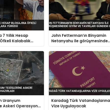
 7 Yıllık Hesap
John Fetterman’ın Binyamin
 Öfkeli Kalabalık
Netanyahu ile görüşmesindek
a Yürüdü
giyim ve tavırları gündem old
ın Uranyum
Karadağ Türk Vatandaşların
ne Askeri Operasyon
Vize Uygulayacak