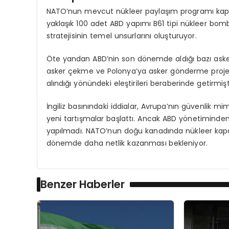
NATO’nun mevcut nükleer paylaşım programı kapsa
yaklaşık 100 adet ABD yapımı B61 tipi nükleer bom
stratejisinin temel unsurlarını oluşturuyor.
Öte yandan ABD’nin son dönemde aldığı bazı asker
asker çekme ve Polonya’ya asker gönderme projeler
alındığı yönündeki eleştirileri beraberinde getirmişti
İngiliz basınındaki iddialar, Avrupa’nın güvenlik mi
yeni tartışmalar başlattı. Ancak ABD yönetiminden
yapılmadı. NATO’nun doğu kanadında nükleer kapas
dönemde daha netlik kazanması bekleniyor.
Benzer Haberler