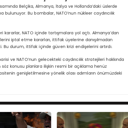
mında Belçika, Almanya, İtalya ve Hollanda’daki üslerde
ba bulunuyor. Bu bombalar, NATO’nun nükleer caydırıcılık
i kararlar, NATO içinde tartışmalara yol açtı. Almanya’dan
ini iptal etme kararları, ittifak üyelerine danışılmadan
. Bu durum, ittifak içinde güven krizi endişelerini artırdı.
marisi ve NATO’nun gelecekteki caydırıcılık stratejileri hakkında
 söz konusu planlara ilişkin resmi bir açıklama henüz
itenin genişletilmesine yönelik olası adımların önümüzdeki