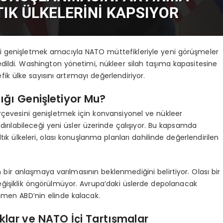
sini genişletmek amacıyla NATO müttefikleriyle yeni görüşmeler
edildi. Washington yönetimi, nükleer silah taşıma kapasitesine
k ülke sayısını artırmayı değerlendiriyor.
ığı Genişletiyor Mu?
rçevesini genişletmek için konvansiyonel ve nükleer
rılabileceği yeni üsler üzerinde çalışıyor. Bu kapsamda
k ülkeleri, olası konuşlanma planları dahilinde değerlendirilen
bir anlaşmaya varılmasının beklenmediğini belirtiyor. Olası bir
ğişiklik öngörülmüyor. Avrupa’daki üslerde depolanacak
mamen ABD’nin elinde kalacak.
klar ve NATO İçi Tartışmalar