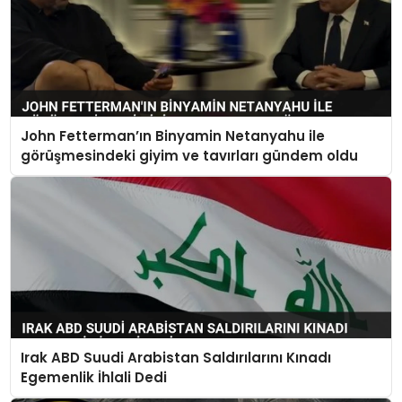
John Fetterman’ın Binyamin Netanyahu ile
görüşmesindeki giyim ve tavırları gündem oldu
Irak ABD Suudi Arabistan Saldırılarını Kınadı
Egemenlik İhlali Dedi