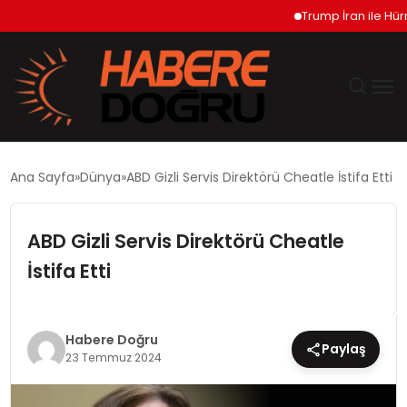
Trump İran ile Hürmü
GÜNDEM
Ana Sayfa
Dünya
ABD Gizli Servis Direktörü Cheatle İstifa Etti
EKONOMİ
ABD Gizli Servis Direktörü Cheatle
SİYASET
İstifa Etti
DÜNYA
Habere Doğru
Paylaş
TEKNOLOJİ
23 Temmuz 2024
SPOR