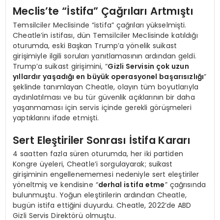
Meclis’te “İstifa” Çağrıları Artmıştı
Temsilciler Meclisinde “istifa” çağrıları yükselmişti.
Cheatle’in istifası, dün Temsilciler Meclisinde katıldığı
oturumda, eski Başkan Trump’a yönelik suikast
girişimiyle ilgili soruları yanıtlamasının ardından geldi.
Trump’a suikast girişimini, “
Gizli Servisin çok uzun
yıllardır yaşadığı en büyük operasyonel başarısızlığı
”
şeklinde tanımlayan Cheatle, olayın tüm boyutlarıyla
aydınlatılması ve bu tür güvenlik açıklarının bir daha
yaşanmaması için servis içinde gerekli görüşmeleri
yaptıklarını ifade etmişti.
Sert Eleştiriler Sonrası İstifa Kararı
4 saatten fazla süren oturumda, her iki partiden
Kongre üyeleri, Cheatle’i sorgulayarak; suikast
girişiminin engellenememesi nedeniyle sert eleştiriler
yöneltmiş ve kendisine “
derhal istifa etme
” çağrısında
bulunmuştu. Yoğun eleştirilerin ardından Cheatle,
bugün istifa ettiğini duyurdu. Cheatle, 2022’de ABD
Gizli Servis Direktörü olmuştu.