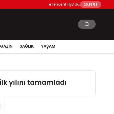
Tencent Hy3 dünya genelinde kullanıma su
20:19:54
GAZİN
SAĞLIK
YAŞAM
ilk yılını tamamladı