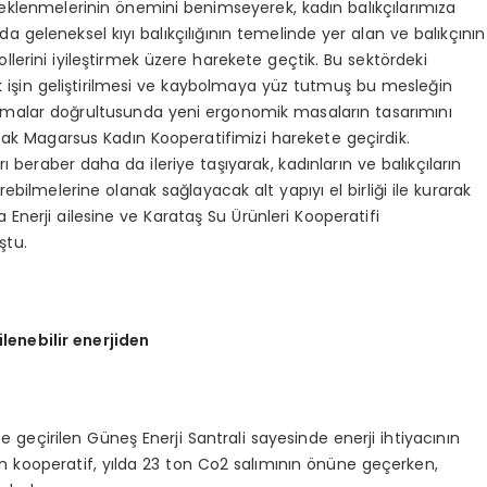
steklenmelerinin önemini benimseyerek, kadın balıkçılarımıza
mda geleneksel kıyı balıkçılığının temelinde yer alan ve balıkçının
 rollerini iyileştirmek üzere harekete geçtik. Bu sektördeki
ek işin geliştirilmesi ve kaybolmaya yüz tutmuş bu mesleğin
ışmalar doğrultusunda yeni ergonomik masaların tasarımını
cak Magarsus Kadın Kooperatifimizi harekete geçirdik.
arı beraber daha da ileriye taşıyarak, kadınların ve balıkçıların
irebilmelerine olanak sağlayacak alt yapıyı el birliği ile kurarak
a Enerji ailesine ve Karataş Su Ürünleri Kooperatifi
ştu.
ilenebilir enerjiden
 geçirilen Güneş Enerji Santrali sayesinde enerji ihtiyacının
an kooperatif, yılda 23 ton Co2 salımının önüne geçerken,