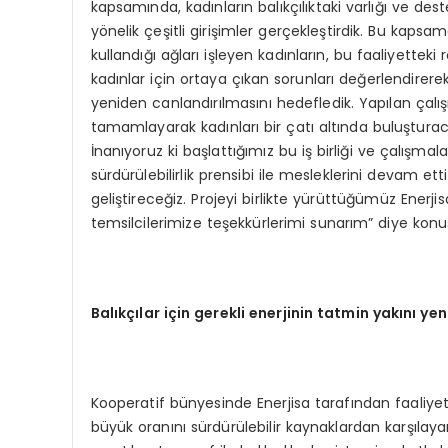
kapsamında, kadınların balıkçılıktaki varlığı ve de
yönelik çeşitli girişimler gerçekleştirdik. Bu kapsa
kullandığı ağları işleyen kadınların, bu faaliyetteki
kadınlar için ortaya çıkan sorunları değerlendirer
yeniden canlandırılmasını hedefledik. Yapılan çal
tamamlayarak kadınları bir çatı altında buluştura
İnanıyoruz ki başlattığımız bu iş birliği ve çalışmal
sürdürülebilirlik prensibi ile mesleklerini devam ett
geliştireceğiz. Projeyi birlikte yürüttüğümüz Enerjis
temsilcilerimize teşekkürlerimi sunarım” diye konu
Balıkçılar için gerekli enerjinin tatmin yakını yen
Kooperatif bünyesinde Enerjisa tarafından faaliyete
büyük oranını sürdürülebilir kaynaklardan karşılay