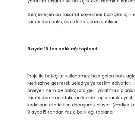
yaratılan tasarruf ile balıkçılık ekosistemine katkı
Gerçekleşen bu tasarruf sayesinde balıkçılar için
tarafından balıkçılara daha ucuza satılıyor.
9 ayda 15 ton balık ağı toplandı
Proje ile balıkçılar kullanamaz hale gelen balık a
Merkezi’ne getirerek Belediye’ye teslim ediyorlar. 
önleyen hem de balıkçılara gelir yaratması planlan
tarafından limandaki merkezde toplanarak ayrıştır
kadınların elinde ileri dönüşümü oluyor. Şimdiye ka
9 ayda 15 tondan fazla balık ağı toplandı.