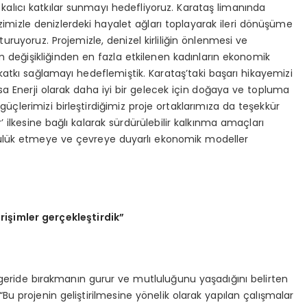
kalıcı katkılar sunmayı hedefliyoruz. Karataş limanında
izle denizlerdeki hayalet ağları toplayarak ileri dönüşüme
ruyoruz. Projemizle, denizel kirliliğin önlenmesi ve
iklim değişikliğinden en fazla etkilenen kadınların ekonomik
katkı sağlamayı hedeflemiştik. Karataş’taki başarı hikayemizi
sa Enerji olarak daha iyi bir gelecek için doğaya ve topluma
 güçlerimizi birleştirdiğimiz proje ortaklarımıza da teşekkür
ar’ ilkesine bağlı kalarak sürdürülebilir kalkınma amaçları
lük etmeye ve çevreye duyarlı ekonomik modeller
irişimler gerçekleştirdik”
lını geride bırakmanın gurur ve mutluluğunu yaşadığını belirten
“Bu projenin geliştirilmesine yönelik olarak yapılan çalışmalar