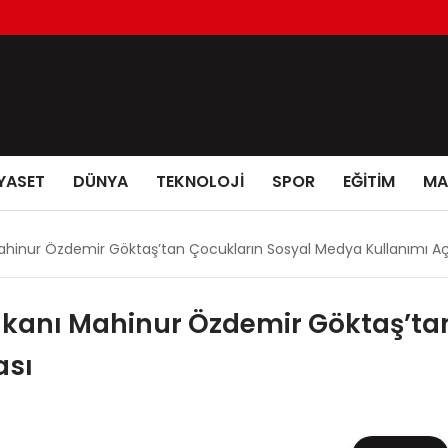
YASET
DÜNYA
TEKNOLOJİ
SPOR
EĞİTİM
MA
Mahinur Özdemir Göktaş’tan Çocukların Sosyal Medya Kullanımı A
Bakanı Mahinur Özdemir Göktaş’ta
ası