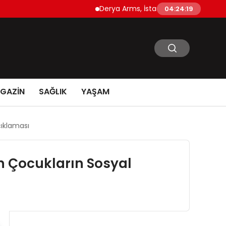
Derya Arms, İstanbul Prohunt 2026’da yeni 
04:24:20
GAZİN
SAĞLIK
YAŞAM
çıklaması
n Çocukların Sosyal