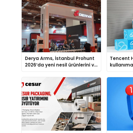
Derya Arms, İstanbul Prohunt
Tencent 
2026’da yeni nesil ürünlerini ve
kullanım
global marka vizyonunu
sergiledi