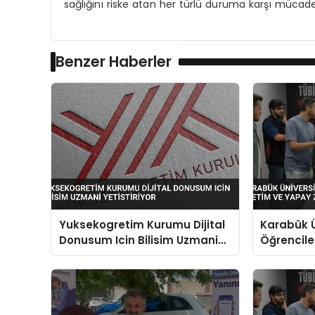
sağlığını riske atan her türlü duruma karşı mücade
Benzer Haberler
Yuksekogretim Kurumu Dijital
Karabük Ü
Donusum Icin Bilisim Uzmani
Öğrenciler
Yetistiriyor
Yapay Zek