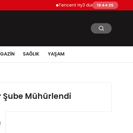
Tencent Hy3 dünya genelinde kullanıma 
19:44:36
GAZİN
SAĞLIK
YAŞAM
ir Şube Mühürlendi