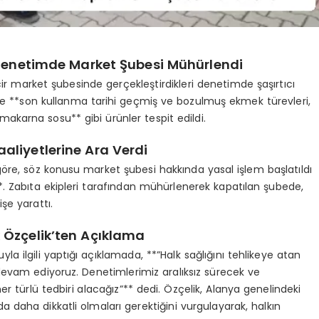
Denetimde Market Şubesi Mühürlendi
ncir market şubesinde gerçekleştirdikleri denetimde şaşırtıcı
nde **son kullanma tarihi geçmiş ve bozulmuş ekmek türevleri,
 makarna sosu** gibi ürünler tespit edildi.
aliyetlerine Ara Verdi
öre, söz konusu market şubesi hakkında yasal işlem başlatıldı
*. Zabıta ekipleri tarafından mühürlenerek kapatılan şubede,
şe yarattı.
 Özçelik’ten Açıklama
a ilgili yaptığı açıklamada, **”Halk sağlığını tehlikeye atan
 devam ediyoruz. Denetimlerimiz aralıksız sürecek ve
r türlü tedbiri alacağız”** dedi. Özçelik, Alanya genelindeki
 daha dikkatli olmaları gerektiğini vurgulayarak, halkın