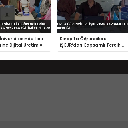
niversitesinde Lise
Sinop’ta Öğrencilere
ine Dijital Üretim ve
İŞKUR’dan Kapsamlı Tercih
a Eğitimi Veriliyor
Rehberliği