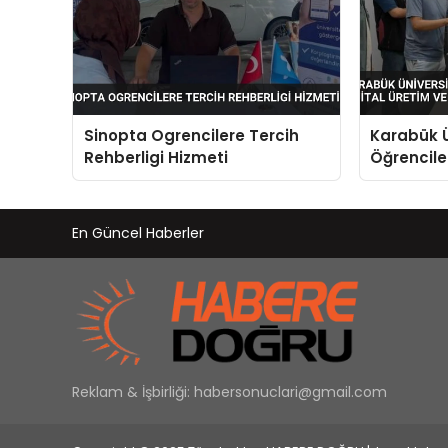
Sinopta Ogrencilere Tercih
Karabük Ü
Rehberligi Hizmeti
Öğrenciler
Yapay Zek
En Güncel Haberler
Reklam & İşbirliği:
habersonuclari@gmail.com