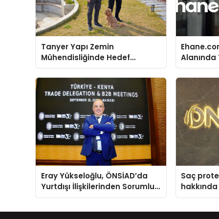
Tanyer Yapı Zemin
Ehane.co
Mühendisliğinde Hedef
Alanında T
Büyüttü
Gerçekleş
Eray Yükseloğlu, ÖNSİAD’da
Saç prote
Yurtdışı İlişkilerinden Sorumlu
hakkında 
Genel Başkan Yardımcısı Oldu
anlattı