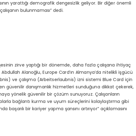
nın yarattığı demografik dengesizlik geliyor. Bir diğer önemli
e çalışanın bulunmaması” dedi.
şesinin zirve yaptığı bir dönemde, daha fazla çalışana ihtiyaç
bdullah Alanoğlu, Europe Card’ın Almanya’da nitelikli işgücü
nis) ve çalışma (Arbeitserlaubnis) izni sistemi Blue Card için
en güvenilir danışmanlık hizmetleri sunduğuna dikkat çekerek,
maya yönelik güvenilir bir çözüm sunuyoruz. Çalışanların
malarla bağlantı kurma ve uyum süreçlerini kolaylaştırma gibi
şında başarılı bir kariyer yapma şansını artırıyor” açıklamasını