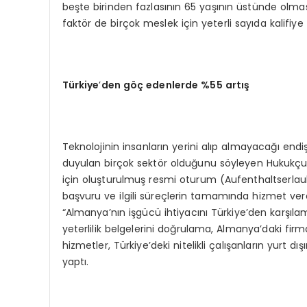
beşte birinden fazlasının 65 yaşının üstünde olması
faktör de birçok meslek için yeterli sayıda kalifiy
Türkiye
’
den g
öç edenlerde %55 artış
Teknolojinin insanların yerini alıp almayacağı endi
duyulan birçok sektör olduğunu söyleyen Hukukçu A
için oluşturulmuş resmi oturum (Aufenthaltserlaub
başvuru ve ilgili süreçlerin tamamında hizmet ver
“Almanya’nın işgücü ihtiyacını Türkiye’den karşıla
yeterlilik belgelerini doğrulama, Almanya’daki fir
hizmetler, Türkiye’deki nitelikli çalışanların yurt dı
yaptı.