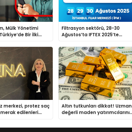
m, Mülk Yönetimi
Filtrasyon sektörü, 28-30
ürkiye’de Bir İlki
Ağustos’ta IFTEX 2025’te
tirmek İçin Yayında
buluşacak
z merkezi, protez saç
Altın tutkunları dikkat! Uzman
merak edilenleri
değerli maden yatırımcılarını
uyardı!