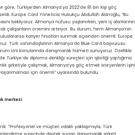
rine göre, Türkiye’den Almanya’ya 2022’de 81 bin kişi göç
kseldi. Europe Card Yöneticisi Hukukçu Abdullah Alanoğlu, “Bu
ını bekliyoruz. Almanya nüfusu yaşlanırken, yeni iş alanlarını
fikalı çalışanların önemini artırıyor. Bu durum, hem Almanya’nın
uslararası kariyer fırsatları sunmak açısından önemli. Europe
ruz. Türk vatandaşlarının Almanya’da Blue Card başvurusu
urum izni konularında danışmanlık hizmeti sunuyoruz. Özellikle
Türkiye’de diploma denkliği süreçleri için işbirliği yaptığımız
lık şirketiyle çalışmak, Almanya’ya göç etmek isteyenlerin işin
ı yaşanmaması için önemli” uyarısında bulundu.
ık merkezi
rdı: “Profesyonel ve müşteri odaklı yaklaşımıyla, Türk
ğerlendirme sürecinde destek sunan danışmanlık şirketi