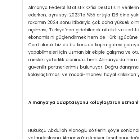
Almanya Federal İstatistik Ofisi Destatis’in verile
ederken, aynı sayı 2023’te %55 artışla 126 bine yü
rakamın 2024 sonu itibarıyla çok daha yüksek olmas
açılması, Türkiye’den gidebilecek nitelikli ve serti
ekonomisini güçlendirmek hem de Türk işgücüne ul
Card olarak biz de bu konuda köprü görevi görüyo
yapabilmeleri için uzman bir ekiple çalışma ve ot
mesleki yeterlilik alanında, hem Almanya’da hem de 
güvenilir partnerlerimiz bulunuyor. Doğru danışman
kolaylaştırması ve maddi-manevi hayal kırıklıklar
Almanya
’
ya adaptasyonu kolaylaştıran uzmanl
Hukukçu Abdullah Alanoğlu sözlerini şöyle sonlandı
vatandaşlarına Almanya’da kariyer fırsatlarını de