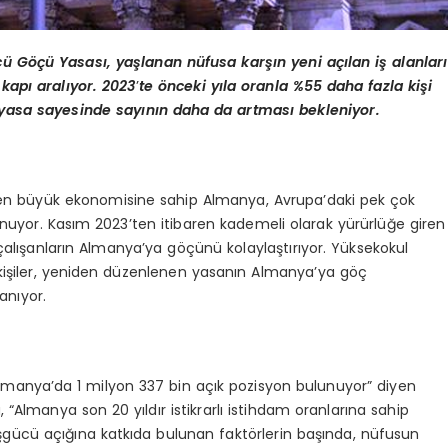
ü Göçü Yasası, yaşlanan nüfusa karşın yeni açılan iş alanları
kapı aralıyor. 2023
’
te
ö
nceki yıla oranla %55 daha fazla kişi
yasa sayesinde sayının daha da artması bekleniyor.
en büyük ekonomisine sahip Almanya, Avrupa’daki pek çok
lunuyor. Kasım 2023’ten itibaren kademeli olarak yürürlüğe giren
i çalışanların Almanya’ya göçünü kolaylaştırıyor. Yüksekokul
p kişiler, yeniden düzenlenen yasanın Almanya’ya göç
anıyor.
a Almanya’da 1 milyon 337 bin açık pozisyon bulunuyor” diyen
“Almanya son 20 yıldır istikrarlı istihdam oranlarına sahip
şgücü açığına katkıda bulunan faktörlerin başında, nüfusun