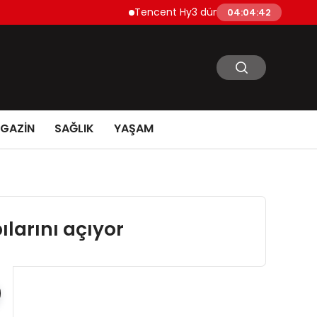
Tencent Hy3 dünya genelinde kullanıma su
04:04:43
GAZİN
SAĞLIK
YAŞAM
larını açıyor