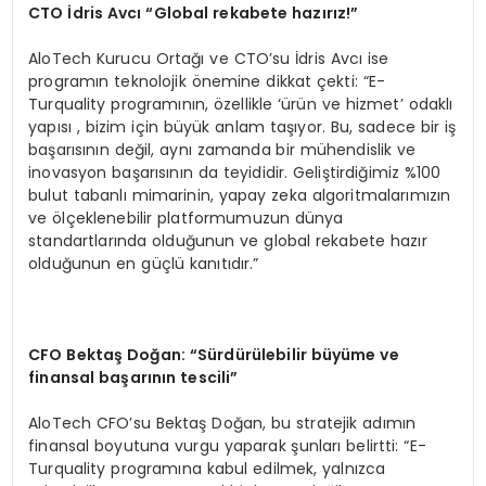
C
TO
İdris Avcı “Global rekabete hazırı
z!
”
AloTech Kurucu Ortağı ve CTO’su İdris Avcı ise
programın teknolojik önemine dikkat çekti: “E-
Turquality programının, özellikle ‘ürün ve hizmet’ odaklı
yapısı , bizim için büyük anlam taşıyor. Bu, sadece bir iş
başarısının değil, aynı zamanda bir mühendislik ve
inovasyon başarısının da teyididir. Geliştirdiğimiz %100
bulut tabanlı mimarinin, yapay zeka algoritmalarımızın
ve ölçeklenebilir platformumuzun dünya
standartlarında olduğunun ve global rekabete hazır
olduğunun en güçlü kanıtıdır.”
CFO Bektaş Doğ
an: “S
ürdürülebilir büyüme ve
finansal başarının t
escili”
AloTech CFO’su Bektaş Doğan, bu stratejik adımın
finansal boyutuna vurgu yaparak şunları belirtti: “E-
Turquality programına kabul edilmek, yalnızca