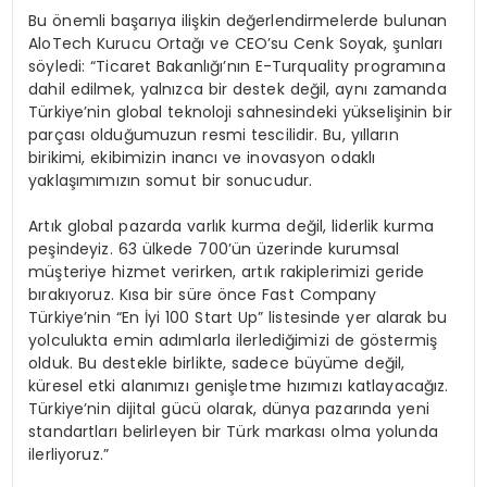
Bu önemli başarıya ilişkin değerlendirmelerde bulunan
AloTech Kurucu Ortağı ve CEO’su Cenk Soyak, şunları
söyledi: “Ticaret Bakanlığı’nın E-Turquality programına
dahil edilmek, yalnızca bir destek değil, aynı zamanda
Türkiye’nin global teknoloji sahnesindeki yükselişinin bir
parçası olduğumuzun resmi tescilidir. Bu, yılların
birikimi, ekibimizin inancı ve inovasyon odaklı
yaklaşımımızın somut bir sonucudur.
Artık global pazarda varlık kurma değil, liderlik kurma
peşindeyiz. 63 ülkede 700’ün üzerinde kurumsal
müşteriye hizmet verirken, artık rakiplerimizi geride
bırakıyoruz. Kısa bir süre önce Fast Company
Türkiye’nin “En İyi 100 Start Up” listesinde yer alarak bu
yolculukta emin adımlarla ilerlediğimizi de göstermiş
olduk. Bu destekle birlikte, sadece büyüme değil,
küresel etki alanımızı genişletme hızımızı katlayacağız.
Türkiye’nin dijital gücü olarak, dünya pazarında yeni
standartları belirleyen bir Türk markası olma yolunda
ilerliyoruz.”