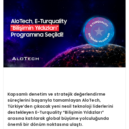
EĞİTİM
MAGAZİN
SAĞLIK
YAŞAM
Kapsamlı denetim ve stratejik değerlendirme
süreçlerini başarıyla tamamlayan AloTech,
Türkiye’den çıkacak yeni nesil teknoloji liderlerini
destekleyen E-Turquality “Bilişimin Yıldızları”
arasına katılarak global büyüme yolculuğunda
ö
nemli bir d
ö
nüm noktasına ulaştı.