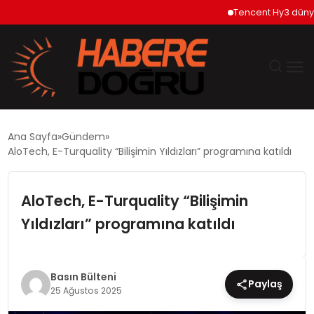
Tencent Hy3 dünya ge
GÜNDEM
Ana Sayfa
Gündem
AloTech, E-Turquality “Bilişimin Yıldızları” programına katıldı
EKONOMİ
AloTech, E-Turquality “Bilişimin
SİYASET
Yıldızları” programına katıldı
DÜNYA
TEKNOLOJİ
Basın Bülteni
Paylaş
25 Ağustos 2025
SPOR