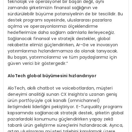
teknolojik ve operasyonel bir başarı değil, aynı
zamanda şirketimizin finansal sağlığının ve
sürdürülebilir büyüme potansiyelinin de bir tescilidir. Bu
destek programı sayesinde, uluslararası pazarlara
açılma ve operasyonlarımızı ölçeklendirme
hedeflerimize daha sağlam adımlarla ilerleyeceğiz.
Sağlanacak finansal ve stratejik destekler, global
rekabette elimizi güçlendirirken, Ar-Ge ve inovasyon
yatırımlarımızı hızlandırmamıza da olanak tanıyacak.
Bu başarı, yatırımcılarımız ve tüm paydaşlarımız için
güven verici bir göstergedir.”
A
loTech
global büyümesini hızlandırıyor
AloTech, akıllı chatbot ve voicebotlardan, müşteri
deneyimi analitiği sunan CX Insights’a uzanan geniş
ürün portföyüyle çok kanallı (omnichannel)
iletişimdeki liderliğini pekiştiriyor. E-Turquality programı
kapsamında sağlanacak stratejik destek, şirketin global
pazarlardaki konumunu güçlendirirken yapay zekâ
tabanlı ürün geliştirme süreçlerini hızlandıracak. Ayrıca,
artan uluslararası müşteri talebini karşılamak üzere