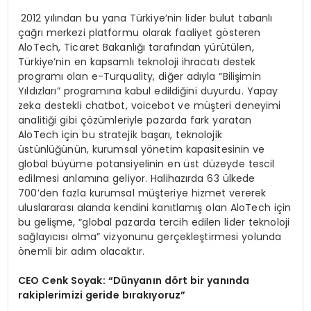
2012 yılından bu yana Türkiye’nin lider bulut tabanlı
çağrı merkezi platformu olarak faaliyet gösteren
AloTech, Ticaret Bakanlığı tarafından yürütülen,
Türkiye’nin en kapsamlı teknoloji ihracatı destek
programı olan e-Turquality, diğer adıyla “Bilişimin
Yıldızları” programına kabul edildiğini duyurdu. Yapay
zeka destekli chatbot, voicebot ve müşteri deneyimi
analitiği gibi çözümleriyle pazarda fark yaratan
AloTech için bu stratejik başarı, teknolojik
üstünlüğünün, kurumsal yönetim kapasitesinin ve
global büyüme potansiyelinin en üst düzeyde tescil
edilmesi anlamına geliyor. Halihazırda 63 ülkede
700’den fazla kurumsal müşteriye hizmet vererek
uluslararası alanda kendini kanıtlamış olan AloTech için
bu gelişme, “global pazarda tercih edilen lider teknoloji
sağlayıcısı olma” vizyonunu gerçekleştirmesi yolunda
önemli bir adım olacaktır.
CEO Cenk Soyak: “Dünyanın d
ö
rt bir yanında
rakiplerimizi geride bırakıyoruz”