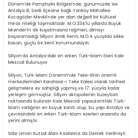
Dönem’de
Pamphylia
Bölgesi’nde
,
günümüzde ise
Antalya ili, Serik ilçesine bağlı
Yanköy
Mahallesi
Kocagözler Mevkii’nde yer al
an değerli bir kültürel
miras niteliği taşımaktadır. M.Ö.334’lü yıllarda Büyük
İskender’in de kuşatmasına rağmen, almayı
başaramadığı Sillyon Antik Kenti, M.Ö.4 yüzyılda sikke
basan, güçlü bir kent konumundaydı.
Sillyon’da Antalya’daki en erken Türk-İslam Eseri Kale
Mescidi Bulunuyor
Sillyon,
Türk-İslam Dönemi’nde
Teke-ilinin önemli
merkezlerinden Karahisar-ı Teke Kalesi olarak tarihsel
gelişmelere ev sahipliği yapmış ve 17. yüzyıla kadar
yerleşim görmüştür. Sillyon
akropolisinin
kuzeybatı
noktasında bulunan
Kale
Mescidi
yapısı,kentteki
Türk-
İslam varlığının en büyük kanıtı
olup, bu yapı
Antalya
ve
çevresindeki
en erken Türk-İslam eserleri arasında
da
yerini alm
ıştır.
Side Liman Kutsal Alanı Kazılarına da Destek Verilmişti