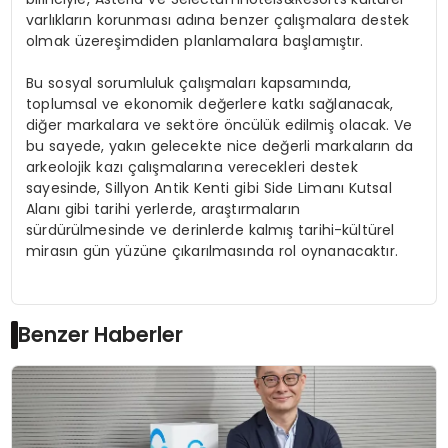
varlıkların korunması adına benzer çalışmalar
a
destek
olmak üzere
şimdiden
planlamalara başlamıştır.
Bu sosyal sorumluluk çalışmaları kapsamında,
toplumsal ve ekonomik değerler
e
katkı sağla
nacak
,
diğer markalara ve sektöre öncülük edilmiş olacak. Ve
bu sayede, yakın gelecekte
nice değerli
markaların
da
arkeolojik kazı çalışmalarına
verecekleri
destek
sayesinde
,
Sillyon Antik Kenti gibi Side Limanı Kutsal
Alanı gibi tarihi yerlerde,
araştırmaların
sürdürülmesinde
ve derinlerde kalmış tarihi-kültürel
mirasın gün yüzüne çıkarılmasında
rol oyna
n
acaktır.
Benzer Haberler