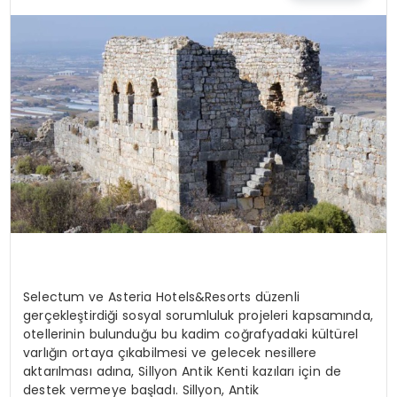
EĞİTİM
MAGAZİN
SAĞLIK
YAŞAM
Selectum
ve
Asteria
Hotels&Resorts
düzenli
gerçekleştirdiği sosyal sorumluluk projeleri kapsamında,
otellerinin bulunduğu
bu kadim
coğrafyadaki
kültürel
varlığın ortaya çıkabilmesi
ve gelecek nesillere
aktarılması
adına,
Sillyon Antik Kenti kazıları için de
destek vermeye başladı.
Sillyon,
Antik