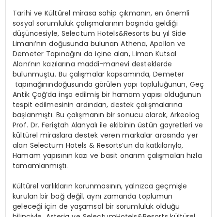
Tarihi ve Kültürel mirasa sahip çıkmanın, en önemli
sosyal sorumluluk çalışmalarının başında geldiği
düşüncesiyle,
Selectum
Hotels&Resorts
bu yıl
Side
Limanı’nın doğusunda bulunan Athena, Apollon ve
Demeter
Tapınağını
da
içine alan
,
Liman Kutsal
Alanı’nın kazıları
na maddi-manevi desteklerde
bulunmuştu.
Bu çalışmalar kapsamında,
Demeter
tapınağının
doğusunda görülen yapı topluluğunun, Geç
Antik Çağ’da inşa edilmiş bir hamam yapısı olduğunun
tespit edilmesinin ardından,
destek çalışmalarına
başlanmıştı. Bu çalışmanın bir sonucu olarak,
Arkeolog
Prof. Dr. Feriştah Alanyalı ile ekibinin üstün gayretleri ve
kültürel miraslara destek veren markalar arasında yer
alan
Selectum
Hotels
&
Resort
s
’un
da katkılarıyla
,
Hamam yapısının kazı ve basit onarım çalışmaları hızla
tamamlan
mıştı.
Kültürel varlıkların korunması
nın
, yalnızca geçmişle
kurulan bir bağ değil, aynı zamanda toplumun
geleceği için de yaşamsal bir sorumlulu
k olduğu
bilinciyle
,
Asteria
ve
Selectum
Hotels&Resort
s
kültürel