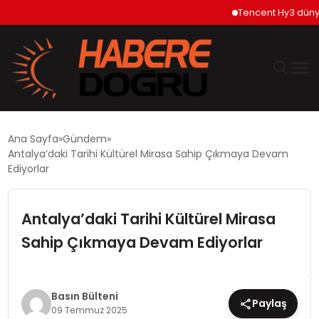
Tencent Hy3 dünya ge
GÜNDEM
Ana Sayfa
Gündem
Antalya’daki Tarihi Kültürel Mirasa Sahip Çıkmaya Devam
EKONOMİ
Ediyorlar
SİYASET
Antalya’daki Tarihi Kültürel Mirasa
Sahip Çıkmaya Devam Ediyorlar
DÜNYA
TEKNOLOJİ
Basın Bülteni
Paylaş
09 Temmuz 2025
SPOR