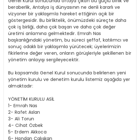
Genel Kurul sonucunda ortaya çıkan bu güçlü birlik ve
beraberlik, Antalya iş dünyasının ne denli kararlı ve
vizyoner bir yaklaşımla hareket ettiğinin açık bir
göstergesidir. Bu birliktelik, önümüzdeki süreçte daha
çok iş birliği, daha çok başarı ve daha çok değer
üretimi anlamına gelmektedir. Emrah Nas
başkanlığındaki yönetim, bu süreci şeffaf, katılımcı ve
sonuç odaklı bir yaklaşımla yürütecek; üyelerimizin
fikirlerine değer veren, onların görüşleriyle şekillenen bir
yönetim anlayışı sergileyecektir.
Bu kapsamda Genel Kurul sonucunda belirlenen yeni
yönetim kurulu ve denetim kurulu listemiz aşağıda yer
almaktadır:
YÖNETİM KURULU ASİL
1- Emrah Nas
2- Rafet Aslan
3- Ali Torun
4- Cihat Özbek
5- Erdem Akkoca
6- Handan Çalışkan