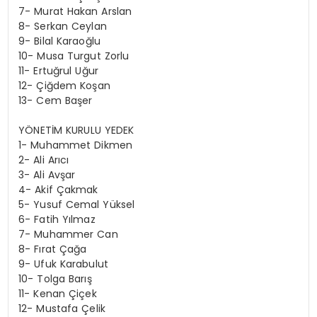
7- Murat Hakan Arslan
8- Serkan Ceylan
9- Bilal Karaoğlu
10- Musa Turgut Zorlu
11- Ertuğrul Uğur
12- Çiğdem Koşan
13- Cem Başer
YÖNETİM KURULU YEDEK
1- Muhammet Dikmen
2- Ali Arıcı
3- Ali Avşar
4- Akif Çakmak
5- Yusuf Cemal Yüksel
6- Fatih Yılmaz
7- Muhammer Can
8- Fırat Çağa
9- Ufuk Karabulut
10- Tolga Barış
11- Kenan Çiçek
12- Mustafa Çelik