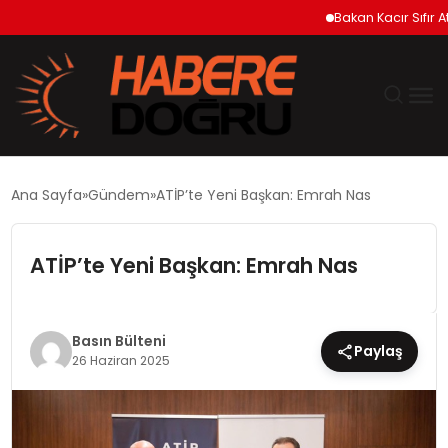
Bakan Kacır Sıfır Atık Pro
GÜNDEM
Ana Sayfa
Gündem
ATİP’te Yeni Başkan: Emrah Nas
EKONOMİ
ATİP’te Yeni Başkan: Emrah Nas
SİYASET
DÜNYA
Basın Bülteni
Paylaş
26 Haziran 2025
TEKNOLOJİ
SPOR