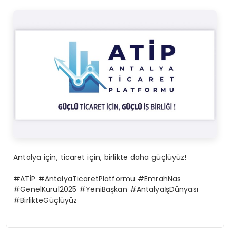
Antalya için, ticaret için, birlikte daha güçlüyüz!
#ATİP #AntalyaTicaretPlatformu #EmrahNas
#GenelKurul2025 #YeniBaşkan #AntalyaİşDünyası
#BirlikteGüçlüyüz