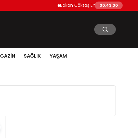
Bakan Göktaş Emirdağ’da Kadın Kooperatiflerin
00:43:02
GAZİN
SAĞLIK
YAŞAM