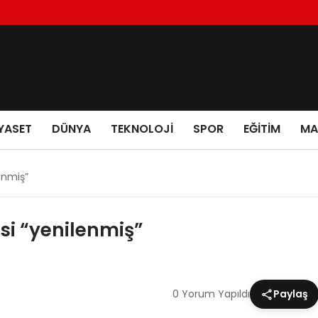
YASET
DÜNYA
TEKNOLOJİ
SPOR
EĞİTİM
MA
enmiş”
si “yenilenmiş”
0 Yorum Yapıldı
Paylaş