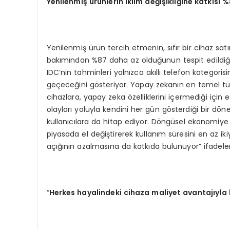
Yenilenmiş ürünlerin iklim değişikliğine katkısı
Yenilenmiş ürün tercih etmenin, sıfır bir cihaz satı
bakımından %87 daha az olduğunun tespit edildiğini
IDC’nin tahminleri yalnızca akıllı telefon kategori
geçeceğini gösteriyor. Yapay zekanın en temel tük
cihazlara, yapay zeka özelliklerini içermediği için esk
olayları yoluyla kendini her gün gösterdiği bir dö
kullanıcılara da hitap ediyor. Döngüsel ekonomiye k
piyasada el değiştirerek kullanım süresini en az ik
açığının azalmasına da katkıda bulunuyor” ifadeleri
“
Herkes hayalindeki cihaza maliyet avantajıyla