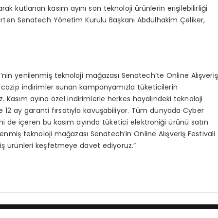
 kutlanan kasım ayını son teknoloji ürünlerin erişilebilirliği
 belirten Senatech Yönetim Kurulu Başkanı Abdulhakim Çeliker,
’nin yenilenmiş teknoloji mağazası Senatech’te Online Alışveriş
e cazip indirimler sunan kampanyamızla tüketicilerin
z. Kasım ayına özel indirimlerle herkes hayalindeki teknoloji
go ve 12 ay garanti fırsatıyla kavuşabiliyor. Tüm dünyada Cyber
i de içeren bu kasım ayında tüketici elektroniği ürünü satın
lenmiş teknoloji mağazası Senatech’in Online Alışveriş Festivali
iş ürünleri keşfetmeye davet ediyoruz.”