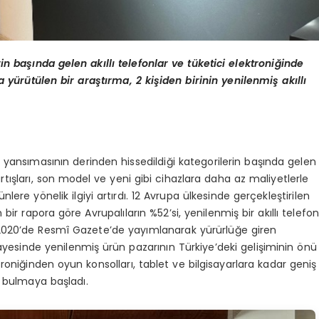
n başında gelen akıllı telefonlar ve tüketici elektroniğinde
 yürütülen bir araştırma, 2 kişiden birinin yenilenmiş akıllı
e yansımasının derinden hissedildiği kategorilerin başında gelen
 artışları, son model ve yeni gibi cihazlara daha az maliyetlerle
ere yönelik ilgiyi artırdı. 12 Avrupa ülkesinde gerçekleştirilen
ir rapora göre Avrupalıların %52’si, yenilenmiş bir akıllı telefo
s 2020’de Resmî Gazete’de yayımlanarak yürürlüğe giren
ayesinde yenilenmiş ürün pazarının Türkiye’deki gelişiminin önü
lektroniğinden oyun konsolları, tablet ve bilgisayarlara kadar geniş
k bulmaya başladı.