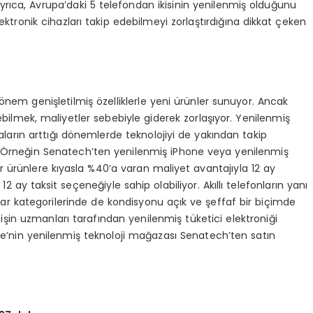
yrıca, Avrupa’daki 5 telefondan ikisinin yenilenmiş olduğunu
ektronik cihazları takip edebilmeyi zorlaştırdığına dikkat çeken
 dönem genişletilmiş özelliklerle yeni ürünler sunuyor. Ancak
edebilmek, maliyetler sebebiyle giderek zorlaşıyor. Yenilenmiş
aların arttığı dönemlerde teknolojiyi de yakından takip
. Örneğin Senatech’ten yenilenmiş iPhone veya yenilenmiş
ır ürünlere kıyasla %40’a varan maliyet avantajıyla 12 ay
p 12 ay taksit seçeneğiyle sahip olabiliyor. Akıllı telefonların yanı
sesuar kategorilerinde de kondisyonu açık ve şeffaf bir biçimde
 işin uzmanları tarafından yenilenmiş tüketici elektroniği
kiye’nin yenilenmiş teknoloji mağazası Senatech’ten satın