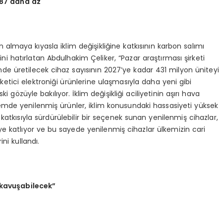
 %87 daha az
n almaya kıyasla iklim değişikliğine katkısının karbon salımı
 hatırlatan Abdulhakim Çeliker, “Pazar araştırması şirketi
sinde üretilecek cihaz sayısının 2027’ye kadar 431 milyon üniteyi
etici elektroniği ürünlerine ulaşmasıyla daha yeni gibi
i gözüyle bakılıyor. İklim değişikliği aciliyetinin aşırı hava
nemde yenilenmiş ürünler, iklim konusundaki hassasiyeti yüksek
atkısıyla sürdürülebilir bir seçenek sunan yenilenmiş cihazlar,
iye katlıyor ve bu sayede yenilenmiş cihazlar ülkemizin cari
ni kullandı.
 kavuşabilecek”