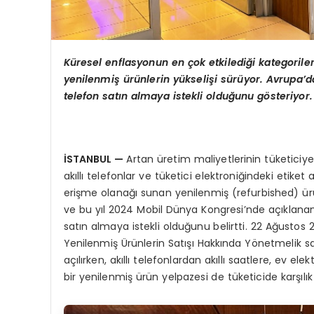
Küresel enflasyonun en çok etkilediği kategorileri
yenilenmiş ürünlerin yükselişi sürüyor. Avrupa’da
telefon satın almaya istekli olduğunu gösteriyor.
İSTANBUL —
Artan üretim maliyetlerinin tüketiciy
akıllı telefonlar ve tüketici elektroniğindeki etiket
erişme olanağı sunan yenilenmiş (refurbished) ürünl
ve bu yıl 2024 Mobil Dünya Kongresi’nde açıklanan b
satın almaya istekli olduğunu belirtti. 22 Ağusto
Yenilenmiş Ürünlerin Satışı Hakkında Yönetmelik s
açılırken, akıllı telefonlardan akıllı saatlere, ev e
bir yenilenmiş ürün yelpazesi de tüketicide karşılı