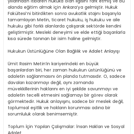
yıllarından itibaren hukuka olan ilgisini fark etmiş ve bu
alanda eğitim almak için Ankara’ya gelmiştir. Hukuk
Fakültesi’ni bitirdikten sonra avukatlık stajını başarıyla
tamamlayan Metin, ticaret hukuku, iş hukuku ve aile
hukuku gibi farklı alanlarda çalışarak sektörde kendini
geliştirmiştir. Mesleki deneyimi ve elde ettiği başarılarla
kısa sürede tanınan bir isim haline gelmiştir.
Hukukun Üstünlüğüne Olan Bağlılık ve Adalet Anlayışı
Ümit Rasim Metin’in kariyerindeki en büyük
başarılardan biri, her zaman hukukun üstünlüğünü ve
adaletin sağlanmasını ön planda tutmasıdır. O, sadece
davaları kazanmayı değil, aynı zamanda
müvekkillerinin haklarını en iyi şekilde savunmayı ve
adaletin tecelli etmesini sağlamayı bir görev olarak
görmektedir. Hukuk anlayışını, sadece bir meslek değil,
toplumsal eşitlik ve hakların korunması adına bir
sorumluluk olarak benimsemiştir.
Toplum İçin Yapılan Çalışmalar: İnsan Hakları ve Sosyal
Adalet