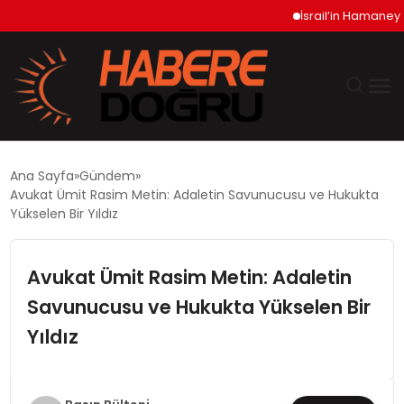
İsrail’in Hamaney İddi
GÜNDEM
Ana Sayfa
Gündem
Avukat Ümit Rasim Metin: Adaletin Savunucusu ve Hukukta
EKONOMİ
Yükselen Bir Yıldız
SİYASET
Avukat Ümit Rasim Metin: Adaletin
Savunucusu ve Hukukta Yükselen Bir
DÜNYA
Yıldız
TEKNOLOJİ
SPOR