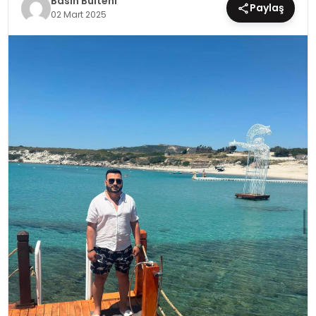
Basın Bülteni
Paylaş
02 Mart 2025
EĞİTİM
MAGAZİN
SAĞLIK
YAŞAM