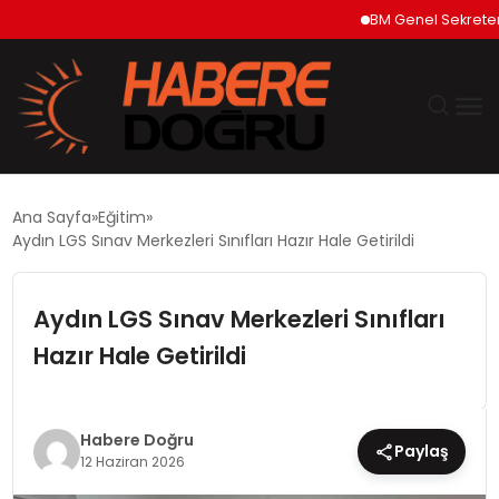
BM Genel Sekreteri Gut
GÜNDEM
Ana Sayfa
Eğitim
Aydın LGS Sınav Merkezleri Sınıfları Hazır Hale Getirildi
EKONOMİ
Aydın LGS Sınav Merkezleri Sınıfları
SİYASET
Hazır Hale Getirildi
DÜNYA
TEKNOLOJİ
Habere Doğru
Paylaş
12 Haziran 2026
SPOR