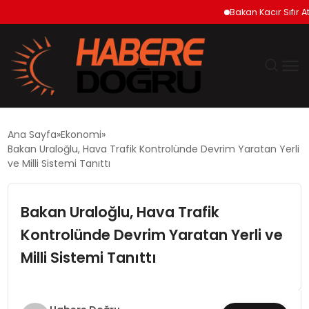
Bakan Kacır Sıfır Atık 
GÜNDEM
Ana Sayfa
Ekonomi
Bakan Uraloğlu, Hava Trafik Kontrolünde Devrim Yaratan Yerli
EKONOMİ
ve Milli Sistemi Tanıttı
SİYASET
Bakan Uraloğlu, Hava Trafik
Kontrolünde Devrim Yaratan Yerli ve
DÜNYA
Milli Sistemi Tanıttı
TEKNOLOJİ
SPOR