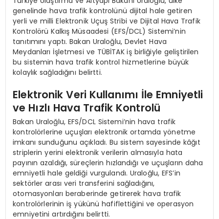
Türkiye Ulaştırma ve Altyapı Bakanı Uraloğlu, ülke
genelinde hava trafik kontrolünü dijital hale getiren
yerli ve milli Elektronik Uçuş Stribi ve Dijital Hava Trafik
Kontrolörü Kalkış Müsaadesi (EFS/DCL) Sistemi’nin
tanıtımını yaptı. Bakan Uraloğlu, Devlet Hava
Meydanları İşletmesi ve TÜBİTAK iş birliğiyle geliştirilen
bu sistemin hava trafik kontrol hizmetlerine büyük
kolaylık sağladığını belirtti.
Elektronik Veri Kullanımı İle Emniyetli
ve Hızlı Hava Trafik Kontrolü
Bakan Uraloğlu, EFS/DCL Sistemi’nin hava trafik
kontrolörlerine uçuşları elektronik ortamda yönetme
imkanı sunduğunu açıkladı. Bu sistem sayesinde kâğıt
striplerin yerini elektronik verilerin almasıyla hata
payının azaldığı, süreçlerin hızlandığı ve uçuşların daha
emniyetli hale geldiği vurgulandı. Uraloğlu, EFS’in
sektörler arası veri transferini sağladığını,
otomasyonları beraberinde getirerek hava trafik
kontrolörlerinin iş yükünü hafiflettiğini ve operasyon
emniyetini artırdığını belirtti.