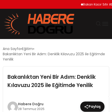
Bakan Kacır Sıfır Atık P
GÜNDEM
Ana Sayfa
Eğitim
Bakanlıktan Yeni Bir Adım: Denklik Kılavuzu 2025 ile Eğitimde
EKONOMİ
Yenilik
SİYASET
Bakanlıktan Yeni Bir Adım: Denklik
Kılavuzu 2025 ile Eğitimde Yenilik
DÜNYA
TEKNOLOJİ
Habere Doğru
Paylaş
28 Temmuz 2025
SPOR