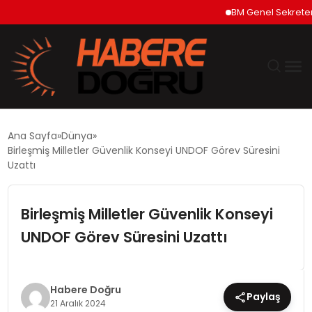
BM Genel Sekreteri Gu
GÜNDEM
Ana Sayfa
Dünya
Birleşmiş Milletler Güvenlik Konseyi UNDOF Görev Süresini
EKONOMİ
Uzattı
SİYASET
Birleşmiş Milletler Güvenlik Konseyi
UNDOF Görev Süresini Uzattı
DÜNYA
TEKNOLOJİ
Habere Doğru
Paylaş
21 Aralık 2024
SPOR