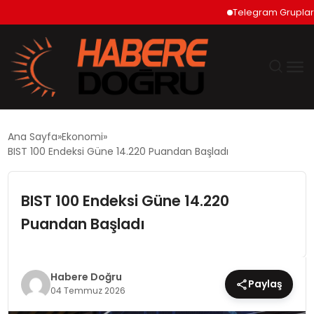
Telegram Grupları Nas
GÜNDEM
Ana Sayfa
Ekonomi
BIST 100 Endeksi Güne 14.220 Puandan Başladı
EKONOMİ
BIST 100 Endeksi Güne 14.220
SİYASET
Puandan Başladı
DÜNYA
TEKNOLOJİ
Habere Doğru
Paylaş
04 Temmuz 2026
SPOR