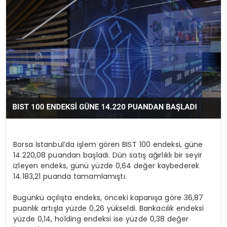
EĞİTİM
MAGAZİN
SAĞLIK
YAŞAM
Borsa İstanbul’da işlem gören BIST 100 endeksi, güne
14.220,08 puandan başladı. Dün satış ağırlıklı bir seyir
izleyen endeks, günü yüzde 0,64 değer kaybederek
14.183,21 puanda tamamlamıştı.
Bugünkü açılışta endeks, önceki kapanışa göre 36,87
puanlık artışla yüzde 0,26 yükseldi. Bankacılık endeksi
yüzde 0,14, holding endeksi ise yüzde 0,38 değer