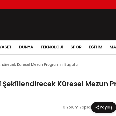
YASET
DÜNYA
TEKNOLOJİ
SPOR
EĞİTİM
MA
endirecek Küresel Mezun Programını Başlattı
 Şekillendirecek Küresel Mezun P
0 Yorum Yapıldı
Paylaş