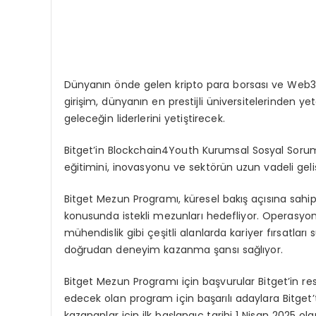
Dünyanın önde gelen kripto para borsası ve Web3 ş
girişim, dünyanın en prestijli üniversitelerinden y
geleceğin liderlerini yetiştirecek.
Bitget’in Blockchain4Youth Kurumsal Sosyal Sorumlu
eğitimini, inovasyonu ve sektörün uzun vadeli geli
Bitget Mezun Programı, küresel bakış açısına sahip
konusunda istekli mezunları hedefliyor. Operasyon
mühendislik gibi çeşitli alanlarda kariyer fırsatl
doğrudan deneyim kazanma şansı sağlıyor.
Bitget Mezun Programı için başvurular Bitget’in re
edecek olan program için başarılı adaylara Bitget
kazananlar için ilk başlangıç tarihi 1 Nisan 2025 olar