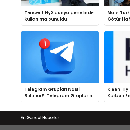
Tencent Hy3 dünya genelinde
Mars Türk
kullanıma sunuldu
Götür Haf
Telegram Grupları Nasıl
Kleen-Hy-
Bulunur?: Telegram Gruplarını
Karbon Em
Kategorilere Göre Keşfedin
Isıtma Te
TSSA Düze
Aldı
En Güncel Haberler