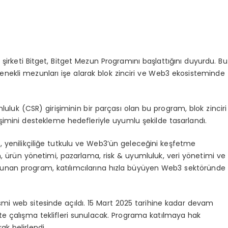
irketi Bitget, Bitget Mezun Programını başlattığını duyurdu. Bu
etenekli mezunları işe alarak blok zinciri ve Web3 ekosisteminde
luk (CSR) girişiminin bir parçası olan bu program, blok zinciri
şimini destekleme hedefleriyle uyumlu şekilde tasarlandı.
, yenilikçiliğe tutkulu ve Web3’ün geleceğini keşfetme
, ürün yönetimi, pazarlama, risk & uyumluluk, veri yönetimi ve
arı sunan program, katılımcılarına hızla büyüyen Web3 sektöründe
smi web sitesinde açıldı. 15 Mart 2025 tarihine kadar devam
’te çalışma teklifleri sunulacak. Programa katılmaya hak
ak belirlendi.