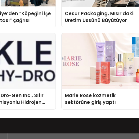
iye’den “Köpeğini İşe
Cesur Packaging, Mısır’daki
tası” çağrısı
Üretim Üssünü Büyütüyor
Dro-Gen Inc., Sıfır
Marie Rose kozmetik
isyonlu Hidrojen
sektörüne giriş yaptı
knolojisinde ISO ve
nleyici Onaylarını