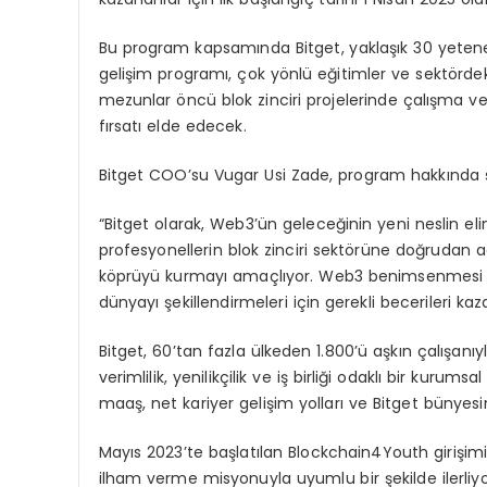
Bu program kapsamında Bitget, yaklaşık 30 yetenekl
gelişim programı, çok yönlü eğitimler ve sektörde
mezunlar öncü blok zinciri projelerinde çalışma 
fırsatı elde edecek.
Bitget COO’su Vugar Usi Zade, program hakkında şu
“Bitget olarak, Web3’ün geleceğinin yeni neslin e
profesyonellerin blok zinciri sektörüne doğrudan a
köprüyü kurmayı amaçlıyor. Web3 benimsenmesi hız
dünyayı şekillendirmeleri için gerekli becerileri ka
Bitget, 60’tan fazla ülkeden 1.800’ü aşkın çalışanı
verimlilik, yenilikçilik ve iş birliği odaklı bir kuru
maaş, net kariyer gelişim yolları ve Bitget bünyesi
Mayıs 2023’te başlatılan Blockchain4Youth girişimi, 
ilham verme misyonuyla uyumlu bir şekilde ilerliyo