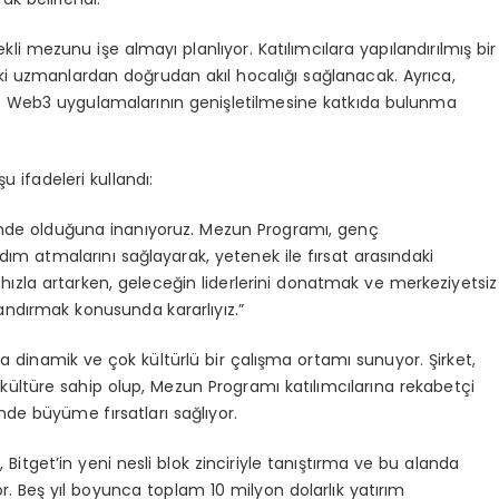
i mezunu işe almayı planlıyor. Katılımcılara yapılandırılmış bir
ki uzmanlardan doğrudan akıl hocalığı sağlanacak. Ayrıca,
ve Web3 uygulamalarının genişletilmesine katkıda bulunma
 ifadeleri kullandı:
linde olduğuna inanıyoruz. Mezun Programı, genç
dım atmalarını sağlayarak, yetenek ile fırsat arasındaki
la artarken, geleceğin liderlerini donatmak ve merkeziyetsiz
zandırmak konusunda kararlıyız.”
yla dinamik ve çok kültürlü bir çalışma ortamı sunuyor. Şirket,
msal kültüre sahip olup, Mezun Programı katılımcılarına rekabetçi
nde büyüme fırsatları sağlıyor.
Bitget’in yeni nesli blok zinciriyle tanıştırma ve bu alanda
r. Beş yıl boyunca toplam 10 milyon dolarlık yatırım