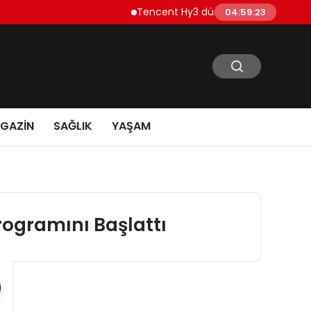
Tencent Hy3 dünya genelinde kullanıma 
04:59:24
GAZİN
SAĞLIK
YAŞAM
rogramını Başlattı