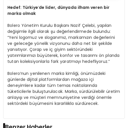
Hedef: Türkiye
’
de lider, d
ünyada i
lham
v
eren
bir
marka olmak
Bolero Yönetim Kurulu Başkanı Nazif Çelebi, yapılan
değişimle ilgili olarak şu değerlendirmede bulundu:
“Yeni logomuz ve sloganımız, markamızın değerlerini
ve geleceğe yönelik vizyonunu daha net bir şekilde
yansıtıyor. Çorap ve iç giyim sektöründeki
yatırımlarımızı büyüterek, konfor ve tasarımı ön planda
tutan koleksiyonlarla fark yaratmayı hedefliyoruz.”
Bolero’nun yenilenen marka kimliği, önümüzdeki
günlerde dijital platformlardan mağaza içi
deneyimlere kadar tüm temas noktalarında
tüketicilerle buluşturulacak. Marka, sürdürülebilir üretim
anlayışı ve müşteri memnuniyetine verdiği önemle
sektördeki büyümesini kararlılıkla sürdürecek.
Benzer Haberler