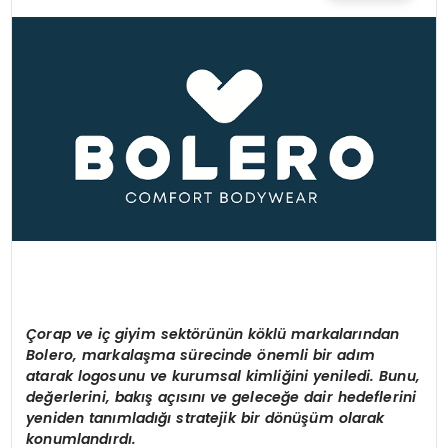
EĞİTİM
MAGAZİN
SAĞLIK
YAŞAM
Çorap ve iç giyim sekt
ö
rünün k
ö
klü markalarından
Bolero, markalaşma sürecinde
ö
nemli bir adım
atarak logosunu ve kurumsal kimliğini yeniledi. Bunu,
değerlerini, bakış açısını ve geleceğe dair hedeflerini
yeniden tanımladığı stratejik bir d
ö
nüşüm olarak
konumlandırdı.