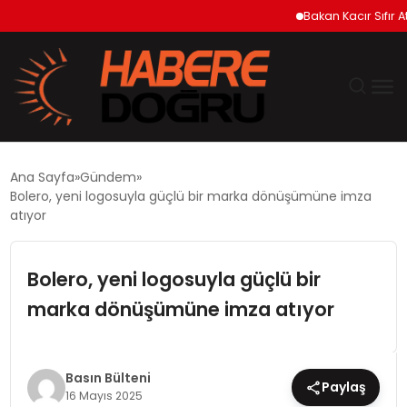
Bakan Kacır Sıfır Atık Pr
GÜNDEM
Ana Sayfa
Gündem
Bolero, yeni logosuyla güçlü bir marka dönüşümüne imza
EKONOMİ
atıyor
SİYASET
Bolero, yeni logosuyla güçlü bir
marka dönüşümüne imza atıyor
DÜNYA
TEKNOLOJİ
Basın Bülteni
Paylaş
16 Mayıs 2025
SPOR