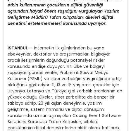
etkin kullanımının çocukların dijital güvenliği
açısından hayati
ö
nem taşıdığını vurgulayan Yazılı
m
Geli
ştirme Müdürü Tufan Kılıçaslan, aileleri dijital
denetimi ertelememeleri konusunda uyarıyor.
İSTANBUL
—
İnternetin ilk günlerinden bu yana
ebeveynler, doktorlar ve araştırmacılar, bilgisayar
aracılı iletişimlerin doğurduğu potansiyel riskler
konusunda endişe duyuyor. 44 ülke ve bölgeyi
kapsayan güncel veriler, Problemli Sosyal Medya
Kullanımı (PSMU) ve siber zorbalığın yaygınlığında artış
olduğunu g
ö
steriyor. 11, 13 ve 15 yaş arası çocuklar için
Litvanya, Letonya ve Türkiye gibi zorbalık oranlarının en
yüksek olduğu ülkeler, siber zorbalıkta da benzer bir
tabloya sahip. 20 yılı aşkın deneyimle, yazılım
geliştirme, sistem mimarisi ve dijital dönüşüm
konularında uzmanlaşmış olan Coding Event Software
Solutions Kurucusu Tufan Kılıçaslan, ailelere
çocuklarının dijital deneyimlerine aktif olarak katılarak,