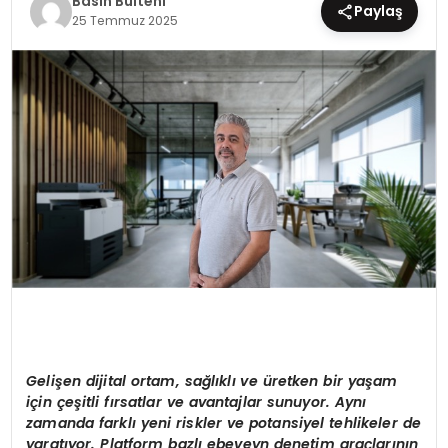
Basın Bülteni
Paylaş
25 Temmuz 2025
EĞİTİM
MAGAZİN
SAĞLIK
YAŞAM
Gelişen dijital ortam, sağlıklı
ve
üretken bir yaşam
için çeşitli fırsatlar ve avantajlar sunuyor. Aynı
zamanda farklı yeni riskler ve potansiyel tehlikeler de
yaratıyor. Platform bazlı ebeveyn denetim araçlarının