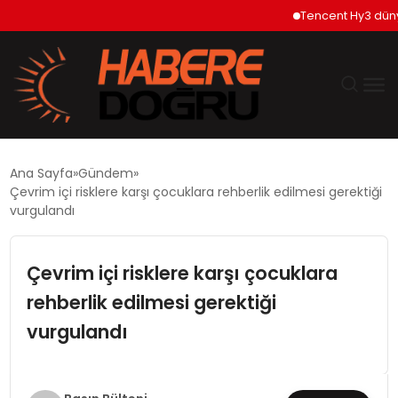
Tencent Hy3 dünya ge
GÜNDEM
Ana Sayfa
Gündem
Çevrim içi risklere karşı çocuklara rehberlik edilmesi gerektiği
EKONOMİ
vurgulandı
SİYASET
Çevrim içi risklere karşı çocuklara
rehberlik edilmesi gerektiği
DÜNYA
vurgulandı
TEKNOLOJİ
SPOR