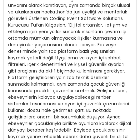
unvanını alarak kanıtlayan, aynı zamanda birçok ulusal
ve uluslararası hackathon’da jüri üyeliği ve mentorluk
görevleri üstlenen Coding Event Software Solutions
Kurucusu Tufan Kılıçaslan, “Dijital ortamlar, iletişim ve
etkileşim için yeni yollar sunarak insanların çevrim içi
ortamda mümkün olmayacak ilişkiler kurmasına ve
deneyimler yaşamasına olanak tanıyor. Ebeveyn
denetiminde yalnızca platform bazlı yaş sınırları
koymak yeterli değil. Uygulama ve oyun içi sohbet
filtreleri, içerik denetimleri ve kişisel güvenlik ayarları
gibi araçların da aktif biçimde kullanılması gerekiyor.
Platform geliştiricileri yalnızca teknik özellikler
sunmakla kalmamalı, aynı zamanda çocuk güvenliği
konusunda proaktif çözümler üretmeli. Geliştiricilerin,
ebeveynlerin kolayca uygulayabileceği rehber
sistemler tasarlaması ve oyun içi güvenlik çözümlerini
kullanıcı dostu hale getirmesi şart. Bu noktada
geliştiricilere önemli bir sorumluluk düşüyor. Ayrıca
ebeveynler çocuklarıyla birlikte oyunlara katılarak dijital
dünyayı beraber keşfedebilir. Böylece çocuklara sınır
koymak yerine rehberlik ederek daha güvenli bir dijital