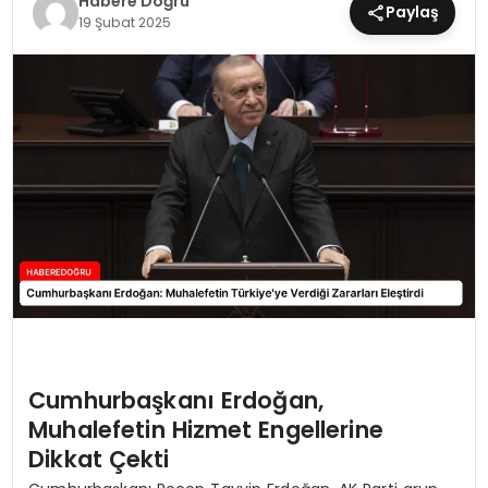
Habere Doğru
Paylaş
19 Şubat 2025
EĞİTİM
MAGAZİN
SAĞLIK
YAŞAM
Cumhurbaşkanı Erdoğan,
Muhalefetin Hizmet Engellerine
Dikkat Çekti