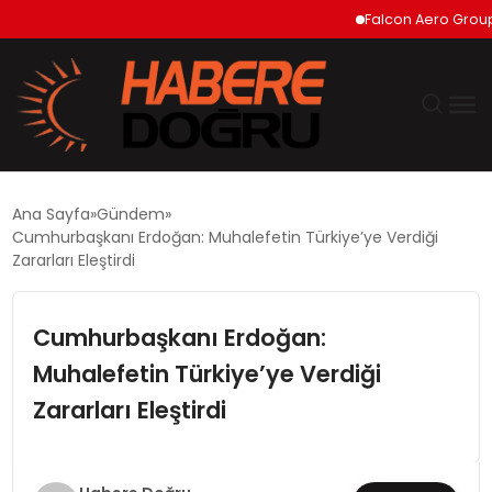
Falcon Aero Group, Hav
GÜNDEM
Ana Sayfa
Gündem
Cumhurbaşkanı Erdoğan: Muhalefetin Türkiye’ye Verdiği
EKONOMİ
Zararları Eleştirdi
SİYASET
Cumhurbaşkanı Erdoğan:
Muhalefetin Türkiye’ye Verdiği
DÜNYA
Zararları Eleştirdi
TEKNOLOJİ
SPOR