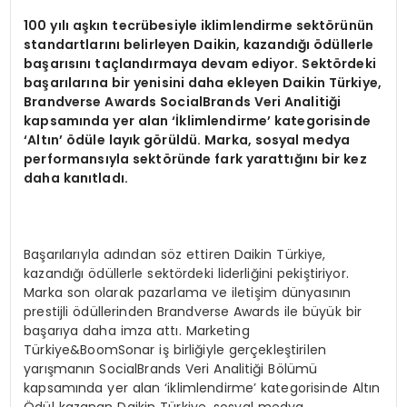
100 yılı aşkın tecrübesiyle iklimlendirme sekt
ö
rünün
standartlarını belirleyen Daikin, kazandığı ödüllerle
başarısını taçlandırmaya devam ediyor. Sekt
ö
rdeki
başarılarına bir yenisini daha ekleyen Daikin Türkiye,
Brandverse Awards SocialBrands Veri Analitiği
kapsamında yer alan ‘İklimlendirme
’
kategorisinde
‘
Altın’ ödü
le lay
ık g
ö
rüldü. Marka, sosyal medya
performansıyla sekt
ö
ründe fark yarattığını bir kez
daha kanıtladı.
Başarılarıyla adından söz ettiren Daikin Türkiye,
kazandığı ödüllerle sektördeki liderliğini pekiştiriyor.
Marka son olarak pazarlama ve iletişim dünyasının
prestijli ödüllerinden Brandverse Awards ile büyük bir
başarıya daha imza attı. Marketing
Türkiye&BoomSonar iş birliğiyle gerçekleştirilen
yarışmanın SocialBrands Veri Analitiği Bölümü
kapsamında yer alan ‘iklimlendirme’ kategorisinde Altın
Ödül kazanan Daikin Türkiye, sosyal medya