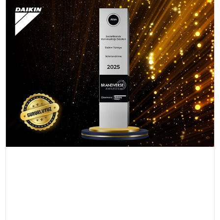
EĞİTİM
MAGAZİN
SAĞLIK
YAŞAM