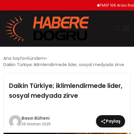
TMSF 106 Aracı İhaleyle 
GÜNDEM
Ana Sayfa
Gündem
Daikin Türkiye; iklimlendirmede lider, sosyal medyada zirve
EKONOMİ
Daikin Türkiye; iklimlendirmede lider,
SİYASET
sosyal medyada zirve
DÜNYA
TEKNOLOJİ
Basın Bülteni
Paylaş
26 Haziran 2025
SPOR