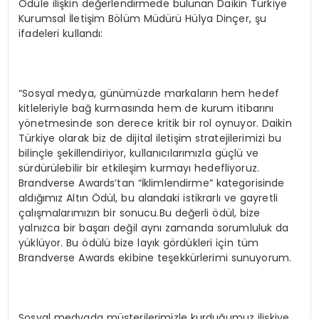
Ödüle ilişkin değerlendirmede bulunan Daikin Türkiye
Kurumsal İletişim Bölüm Müdürü Hülya Dinçer, şu
ifadeleri kullandı:
“Sosyal medya, günümüzde markaların hem hedef
kitleleriyle bağ kurmasında hem de kurum itibarını
yönetmesinde son derece kritik bir rol oynuyor. Daikin
Türkiye olarak biz de dijital iletişim stratejilerimizi bu
bilinçle şekillendiriyor, kullanıcılarımızla güçlü ve
sürdürülebilir bir etkileşim kurmayı hedefliyoruz.
Brandverse Awards’tan “İklimlendirme” kategorisinde
aldığımız Altın Ödül, bu alandaki istikrarlı ve gayretli
çalışmalarımızın bir sonucu.Bu değerli ödül, bize
yalnızca bir başarı değil aynı zamanda sorumluluk da
yüklüyor. Bu ödülü bize layık gördükleri için tüm
Brandverse Awards ekibine teşekkürlerimi sunuyorum.
Sosyal medyada müşterilerimizle kurduğumuz ilişkiye