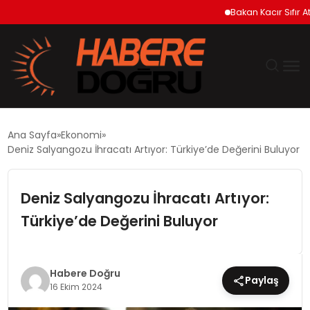
Bakan Kacır Sıfır Atık 
GÜNDEM
Ana Sayfa
Ekonomi
Deniz Salyangozu İhracatı Artıyor: Türkiye’de Değerini Buluyor
EKONOMİ
Deniz Salyangozu İhracatı Artıyor:
SİYASET
Türkiye’de Değerini Buluyor
DÜNYA
TEKNOLOJİ
Habere Doğru
Paylaş
16 Ekim 2024
SPOR