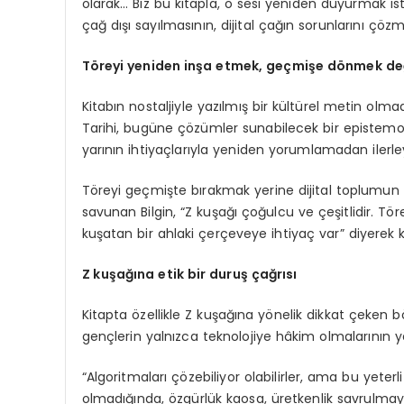
olarak… Biz bu kitapla, o sesi yeniden duyurmak isti
çağ dışı sayılmasının, dijital çağın sorunlarını çöz
T
ö
reyi yeniden inşa etmek, geçmişe d
ö
nmek de
Kitabın nostaljiyle yazılmış bir kültürel metin olma
Tarihi, bugüne çözümler sunabilecek bir epistemolo
yarının ihtiyaçlarıyla yeniden yorumlamadan ilerle
Töreyi geçmişte bırakmak yerine dijital toplumun 
savunan Bilgin, “Z kuşağı çoğulcu ve çeşitlidir. T
kuşatan bir ahlaki çerçeveye ihtiyaç var” diyerek ki
Z
ku
şağına etik bir duruş çağrısı
Kitapta özellikle Z kuşağına yönelik dikkat çeken b
gençlerin yalnızca teknolojiye hâkim olmalarının ye
“Algoritmaları çözebiliyor olabilirler, ama bu yeter
olmadığında, özgürlük kaosa, üretkenlik savrulmaya