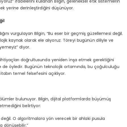
yoruz” ifadelerini kullanan Bilgin, geleneksel etik sistemlerin
mek yerine derinleştirdiğini düşünüyor.
ğil
dığını vurgulayan Bilgin, “Bu eser bir geçmiş güzellemesi değil.
jik kaynak olarak ele alıyoruz. Töreyi bugünün diliyle ve
yemeyiz” diyor.
ihtiyaçları doğrultusunda yeniden inşa etmek gerektiğini
öre de öyledir. Bugünün teknolojik ortamında, bu çoğulculuğu
tabın temel felsefesini açıklıyor.
ölümler bulunuyor. Bilgin, dijital platformlarda büyümüş
tmediğini belirtiyor:
li değil. O algoritmalara yön verecek bir ahlaki pusula
 dönüşebilir.”