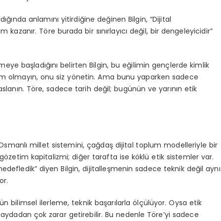
ğında anlamını yitirdiğine değinen Bilgin, “Dijital
 kazanır. Töre burada bir sınırlayıcı değil, bir dengeleyicidir”
eye başladığını belirten Bilgin, bu eğilimin gençlerde kimlik
teslim olmayın, onu siz yönetin. Ama bunu yaparken sadece
aslanın. Töre, sadece tarih değil; bugünün ve yarının etik
ve Osmanlı millet sistemini, çağdaş dijital toplum modelleriyle bir
 gözetim kapitalizmi; diğer tarafta ise köklü etik sistemler var.
 hedefledik” diyen Bilgin, dijitalleşmenin sadece teknik değil aynı
or.
ün bilimsel ilerleme, teknik başarılarla ölçülüyor. Oysa etik
 faydadan çok zarar getirebilir. Bu nedenle Töre’yi sadece