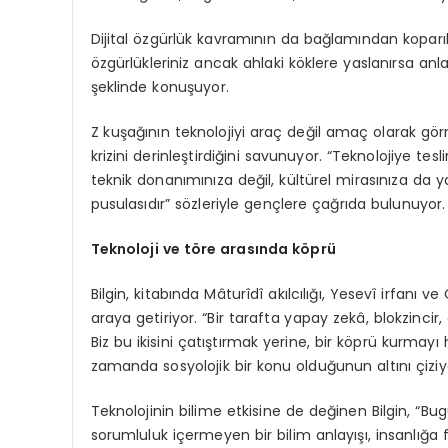
Dijital özgürlük kavramının da bağlamından koparıldı
özgürlükleriniz ancak ahlaki köklere yaslanırsa anlam
şeklinde konuşuyor.
Z kuşağının teknolojiyi araç değil amaç olarak görm
krizini derinleştirdiğini savunuyor. “Teknolojiye 
teknik donanımınıza değil, kültürel mirasınıza da y
pusulasıdır” sözleriyle gençlere çağrıda bulunuyor.
Teknoloji ve t
ö
re arasında k
ö
prü
Bilgin, kitabında Mâturîdî akılcılığı, Yesevî irfanı 
araya getiriyor. “Bir tarafta yapay zekâ, blokzincir,
Biz bu ikisini çatıştırmak yerine, bir köprü kurmayı
zamanda sosyolojik bir konu olduğunun altını çiziy
Teknolojinin bilime etkisine de değinen Bilgin, “Bug
sorumluluk içermeyen bir bilim anlayışı, insanlığa