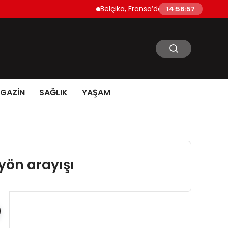
Belçika, Fransa’daki Orman Yangınlarına As
14:56:58
GAZİN
SAĞLIK
YAŞAM
 yön arayışı