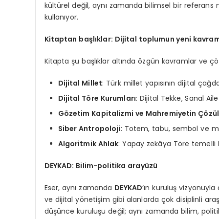
kültürel değil, aynı zamanda bilimsel bir referans
kullanıyor.
Kitaptan başlıklar: Dijital toplumun yeni kavram
Kitapta şu başlıklar altında özgün kavramlar ve çöz
Dijital Millet
: Türk millet yapısının dijital ça
Dijital T
ö
re Kurumları
: Dijital Tekke, Sanal Aile 
G
ö
zetim Kapitalizmi ve Mahremiyetin Çözü
Siber Antropoloji
: Totem, tabu, sembol ve mitle
Algoritmik Ahlak
: Yapay zekâya Töre temelli 
DEYKAD: Bilim-politika arayüzü
Eser, aynı zamanda
DEYKAD
’ın kuruluş vizyonuyla 
ve dijital yönetişim gibi alanlarda çok disiplinli a
düşünce kuruluşu değil; aynı zamanda bilim, polit