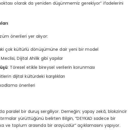
 noktası olarak da yeniden düşünmemiz gerekiyor” ifadelerini
ları
üm önerileri yer alıyor:
ğdaki çok kültürlü dönüşümüne dair yeni bir model
Meclisi, Dijital Ahilik gibi yapılar
lüşü
: Töresel etikle bireysel verilerin korunması
rin dijital kültürdeki karşılıkları
kodlama önerileri
da paralel bir duruş sergiliyor. Derneğin; yapay zekâ, blokzincir
raştırmalar yürüttüğünü belirten Bilgin, “DEYKAD sadece bir
ika ve toplum arasında bir arayüzdür” açıklamasını yapıyor.