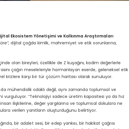
ijital Ekosistem Y
ö
netişimi ve Kalkınma Araştırmaları
T
ö
re”
, dijital çağda kimlik, mahremiyet ve etik sorunlarına,
içinde olan bireyleri, özellikle de Z kuşağını, kadim değerlerle
sını çağın meseleleriyle harmanlayan eserde, geleneksel etik
rel krizlere karşı bir tür çözüm haritası olarak sunuluyor.
 da mühendislik odaklı değil, aynı zamanda toplumsal ve
ini vurguluyor. “Teknolojiyi sadece üretim kapasitesi ya da hız
insan ilişkilerine, değer yargılarına ve toplumsal dokulara ne
rulara verilen yanıtların oluşturduğunu belirtiyor.
ğında, bir adalet sesi, bir edep yankısı, bir hakikat çağrısı