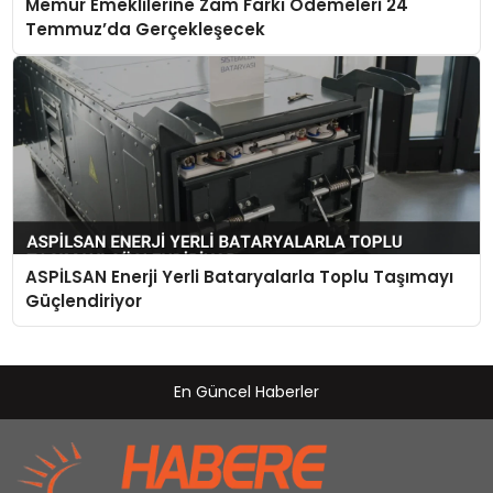
Memur Emeklilerine Zam Farkı Ödemeleri 24
Temmuz’da Gerçekleşecek
ASPİLSAN Enerji Yerli Bataryalarla Toplu Taşımayı
Güçlendiriyor
En Güncel Haberler