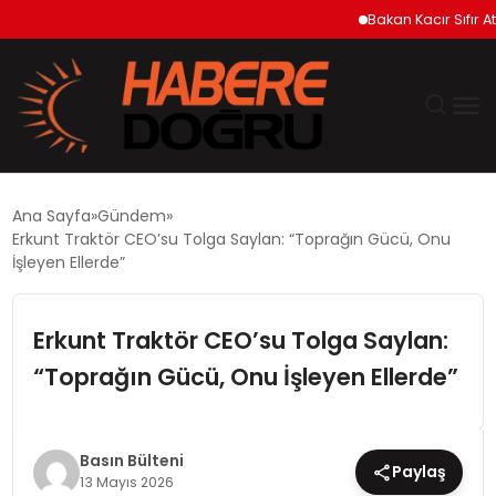
Bakan Kacır Sıfır Atık 
GÜNDEM
Ana Sayfa
Gündem
Erkunt Traktör CEO’su Tolga Saylan: “Toprağın Gücü, Onu
EKONOMİ
İşleyen Ellerde”
SİYASET
Erkunt Traktör CEO’su Tolga Saylan:
“Toprağın Gücü, Onu İşleyen Ellerde”
DÜNYA
TEKNOLOJİ
Basın Bülteni
Paylaş
13 Mayıs 2026
SPOR