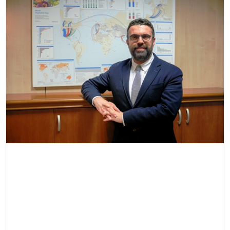
EĞİTİM
MAGAZİN
SAĞLIK
YAŞAM