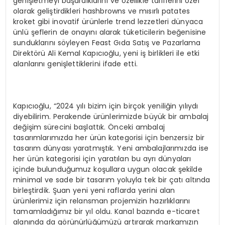
genişletmeyi başardıklarını ve özellikle tariflerini özel
olarak geliştirdikleri hashbrowns ve mısırlı patates
kroket gibi inovatif ürünlerle trend lezzetleri dünyaca
ünlü şeflerin de onayını alarak tüketicilerin beğenisine
sunduklarını söyleyen Feast Gıda Satış ve Pazarlama
Direktörü Ali Kemal Kapıcıoğlu, yeni iş birlikleri ile etki
alanlarını genişlettiklerini ifade etti.
Kapıcıoğlu, “2024 yılı bizim için birçok yeniliğin yılıydı
diyebilirim. Perakende ürünlerimizde büyük bir ambalaj
değişim sürecini başlattık. Önceki ambalaj
tasarımlarımızda her ürün kategorisi için benzersiz bir
tasarım dünyası yaratmıştık. Yeni ambalajlarımızda ise
her ürün kategorisi için yaratılan bu ayrı dünyaları
içinde bulunduğumuz koşullara uygun olacak şekilde
minimal ve sade bir tasarım yoluyla tek bir çatı altında
birleştirdik. Şuan yeni yeni raflarda yerini alan
ürünlerimiz için relansman projemizin hazırlıklarını
tamamladığımız bir yıl oldu. Kanal bazında e-ticaret
alanında da görünürlüğümüzü artırarak markamızın