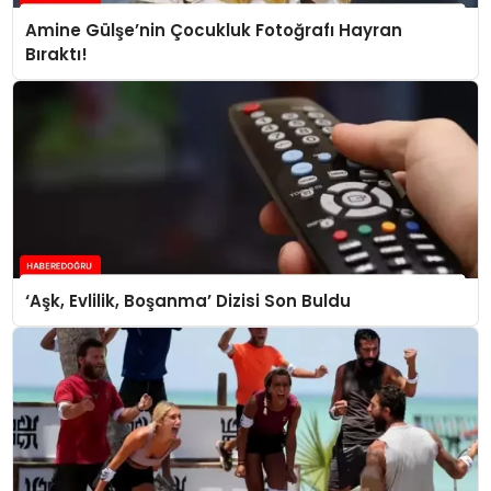
Amine Gülşe’nin Çocukluk Fotoğrafı Hayran
Bıraktı!
‘Aşk, Evlilik, Boşanma’ Dizisi Son Buldu