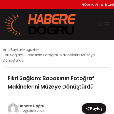
Derya Arms, İstanbul P
GÜNDEM
Ana Sayfa
Magazin
Fikri Sağlam: Babasının Fotoğraf Makinelerini Müzeye
EKONOMİ
Dönüştürdü
SİYASET
Fikri Sağlam: Babasının Fotoğraf
Makinelerini Müzeye Dönüştürdü
DÜNYA
TEKNOLOJİ
Habere Doğru
Paylaş
03 Ağustos 2024
SPOR