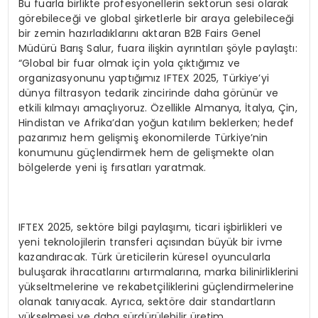
Bu fuarla birlikte profesyonellerin sektörün sesi olarak
görebileceği ve global şirketlerle bir araya gelebileceği
bir zemin hazırladıklarını aktaran B2B Fairs Genel
Müdürü Barış Salur, fuara ilişkin ayrıntıları şöyle paylaştı:
“Global bir fuar olmak için yola çıktığımız ve
organizasyonunu yaptığımız IFTEX 2025, Türkiye’yi
dünya filtrasyon tedarik zincirinde daha görünür ve
etkili kılmayı amaçlıyoruz. Özellikle Almanya, İtalya, Çin,
Hindistan ve Afrika’dan yoğun katılım beklerken; hedef
pazarımız hem gelişmiş ekonomilerde Türkiye’nin
konumunu güçlendirmek hem de gelişmekte olan
bölgelerde yeni iş fırsatları yaratmak.
IFTEX 2025, sektöre bilgi paylaşımı, ticari işbirlikleri ve
yeni teknolojilerin transferi açısından büyük bir ivme
kazandıracak. Türk üreticilerin küresel oyuncularla
buluşarak ihracatlarını artırmalarına, marka bilinirliklerini
yükseltmelerine ve rekabetçiliklerini güçlendirmelerine
olanak tanıyacak. Ayrıca, sektöre dair standartların
yükselmesi ve daha sürdürülebilir üretim