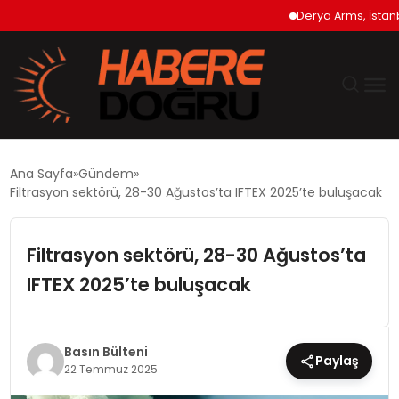
Derya Arms, İstanbul Pr
GÜNDEM
Ana Sayfa
Gündem
Filtrasyon sektörü, 28-30 Ağustos’ta IFTEX 2025’te buluşacak
EKONOMİ
Filtrasyon sektörü, 28-30 Ağustos’ta
SİYASET
IFTEX 2025’te buluşacak
DÜNYA
TEKNOLOJİ
Basın Bülteni
Paylaş
22 Temmuz 2025
SPOR