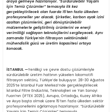
araya gelmeye hazı
rlan
ıyor.
“
Sürdürülebilir Yaşam
İçin Temiz Çözümler”
temas
ıyla ilk kez
gerçekleştirilecek olan fuarda 15
’
ten fazla ülkeden
profesyoneller yer alacak. Şirketler, karbon ayak izini
azaltan çözümlerini, geri d
ö
nüştürülebilir
malzemelerle geliştirilmiş ürünlerini ve enerji
verimliliği sağlayan teknolojilerini sergileyecek. Aynı
zamanda Türkiye
’
nin filtrasyon sekt
ö
ründeki
mühendislik gücü
ve
üretim kapasitesi ortaya
konacak.
İSTANBUL
—
Yenilikçi ve çevre dostu çözümleriyle
sürdürülebilir üretim hattının yükselen lokomotifi
filtrasyon sektörü, Türkiye’de buluşuyor. 28-30 Ağustos
2025’te İstanbul Fuar Merkezi’nde gerçekleştirilecek
İstanbul Filtre Endüstrisi, Teknolojileri ve Yan Sanayi
Fuarı’nın (IFTEX 2025), Avrupa, Ortadoğu, Kuzey Afrika
ve Asya başta olmak üzere 15’ten fazla ülkeden sektör
profesyonellerini ağırlamaya hazırlanıyor. “Sürdürülebilir
Yaşam İçin Temiz Çözümler” temasıyla