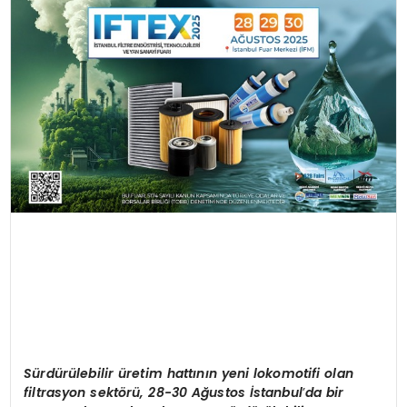
EĞİTİM
MAGAZİN
SAĞLIK
YAŞAM
Sürdürülebilir üretim hattının yeni lokomotifi olan
filtrasyon sekt
ö
rü, 28-30 Ağ
ustos
İstanbul
’
da bir