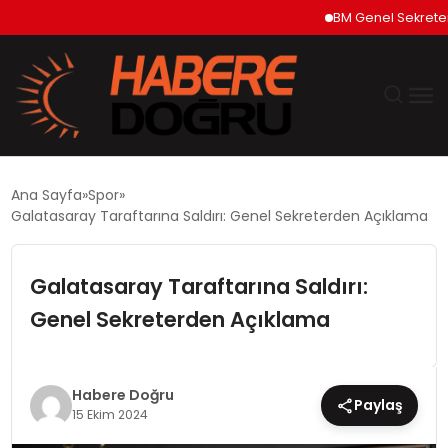
BM Genel Sekreteri Gut
GÜNDEM
Ana Sayfa
Spor
Galatasaray Taraftarına Saldırı: Genel Sekreterden Açıklama
EKONOMİ
Galatasaray Taraftarına Saldırı:
SİYASET
Genel Sekreterden Açıklama
DÜNYA
TEKNOLOJİ
Habere Doğru
Paylaş
15 Ekim 2024
SPOR