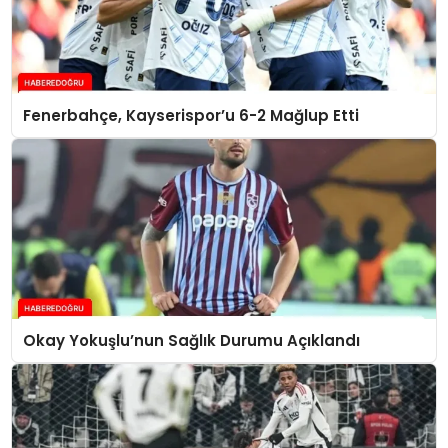
Fenerbahçe, Kayserispor’u 6-2 Mağlup Etti
Okay Yokuşlu’nun Sağlık Durumu Açıklandı