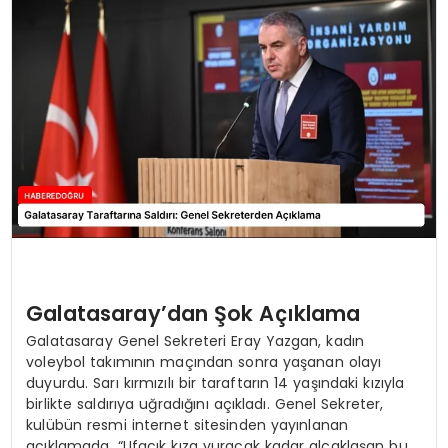
EĞİTİM
MAGAZİN
SAĞLIK
YAŞAM
Galatasaray’dan Şok Açıklama
Galatasaray Genel Sekreteri Eray Yazgan, kadın
voleybol takımının maçından sonra yaşanan olayı
duyurdu. Sarı kırmızılı bir taraftarın 14 yaşındaki kızıyla
birlikte saldırıya uğradığını açıkladı. Genel Sekreter,
kulübün resmi internet sitesinden yayınlanan
açıklamada, “Ufacık kıza vuracak kadar alçaklaşan bu