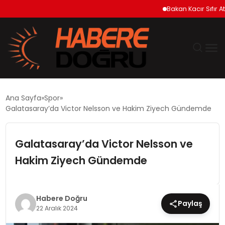
Bakan Kacır Sıfır Atık P
GÜNDEM
Ana Sayfa
Spor
Galatasaray’da Victor Nelsson ve Hakim Ziyech Gündemde
EKONOMİ
Galatasaray’da Victor Nelsson ve
SİYASET
Hakim Ziyech Gündemde
DÜNYA
TEKNOLOJİ
Habere Doğru
Paylaş
22 Aralık 2024
SPOR