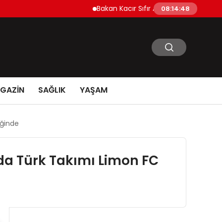
Bakan Kacır Sıfır Atık Projelerine 914 Milyo
08:14:49
GAZİN
SAĞLIK
YAŞAM
iğinde
da Türk Takımı Limon FC