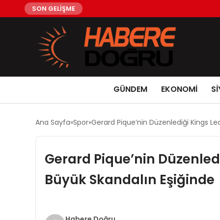
SON GELİŞME
GÜNDEM
EKONOMİ
Sİ
Ana Sayfa
Spor
Gerard Pique’nin Düzenlediği Kings L
Gerard Pique’nin Düzenled
Büyük Skandalın Eşiğinde
Habere Doğru