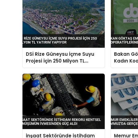
DSİ Rize Güneysu İçme Suyu
Bakan Gö
Projesi İçin 250 Milyon TL
Kadın Koo
Yatırım Yapıyor
Vurgusu
İnşaat Sektöründe İstihdam
Memur Eme