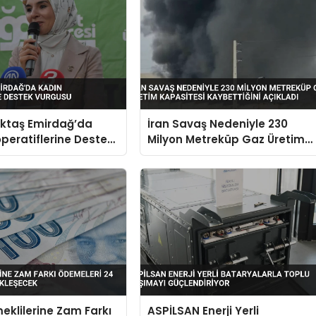
ktaş Emirdağ’da
İran Savaş Nedeniyle 230
peratiflerine Destek
Milyon Metreküp Gaz Üretim
Kapasitesi Kaybettiğini
Açıkladı
klilerine Zam Farkı
ASPİLSAN Enerji Yerli