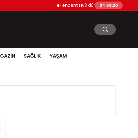
Tencent Hy3 dünya genelinde kullanıma 
04:58:31
GAZİN
SAĞLIK
YAŞAM