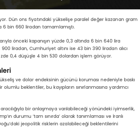
üyor. Dün ons fiyatındaki yükselişe paralel değer kazanan gram
la 6 bin 660 liradan tamamlamıştı.
rıyla önceki kapanışın yüzde 0,3 altında 6 bin 640 lira
n 900 liradan, Cumhuriyet altını ise 43 bin 390 liradan alıcı
yüzde 0,4 düşüşle 4 bin 530 dolardan işlem görüyor.
leri
ki yükseliş ve dolar endeksinin gücünü koruması nedeniyle baskı
ir olumlu beklentiler, bu kayıpların sınırlanmasına yardımcı
racılığıyla bir anlaşmaya varılabileceği yönündeki iyimserlik,
mp’ın durumu ‘tam sınırda’ olarak tanımlaması ve İranlı
ğu’daki jeopolitik risklerin azalabileceği beklentilerini