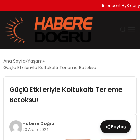
Tencent Hy3 dünya gen
GÜNDEM
Ana Sayfa
Yaşam
Güçlü Etkileriyle Koltukaltı Terleme Botoksu!
EKONOMİ
Güçlü Etkileriyle Koltukaltı Terleme
SİYASET
Botoksu!
DÜNYA
TEKNOLOJİ
Habere Doğru
Paylaş
20 Aralık 2024
SPOR