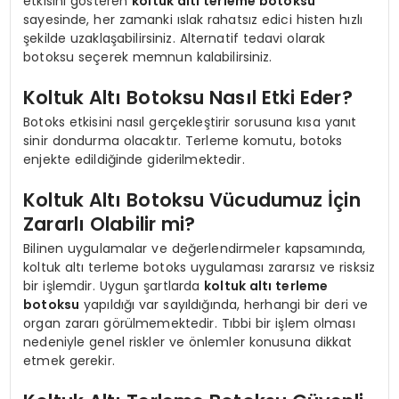
etkisini gösteren
koltuk altı terleme botoksu
sayesinde, her zamanki ıslak rahatsız edici histen hızlı
şekilde uzaklaşabilirsiniz. Alternatif tedavi olarak
botoksu seçerek memnun kalabilirsiniz.
Koltuk Altı Botoksu Nasıl Etki Eder?
Botoks etkisini nasıl gerçekleştirir sorusuna kısa yanıt
sinir dondurma olacaktır. Terleme komutu, botoks
enjekte edildiğinde giderilmektedir.
Koltuk Altı Botoksu Vücudumuz İçin
Zararlı Olabilir mi?
Bilinen uygulamalar ve değerlendirmeler kapsamında,
koltuk altı terleme botoks uygulaması zararsız ve risksiz
bir işlemdir. Uygun şartlarda
koltuk altı terleme
botoksu
yapıldığı var sayıldığında, herhangi bir deri ve
organ zararı görülmemektedir. Tıbbi bir işlem olması
nedeniyle genel riskler ve önlemler konusuna dikkat
etmek gerekir.